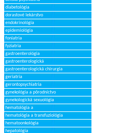
diabetológia
dorastové lekárstvo
endokrinológia
epidemiológia
foniatria
fyziatria
gastroenterológia
gastroenterologická
gastroenterologická chirurgia
geriatria
gerontopsychiatria
gynekológia a pôrodníctvo
gynekologická sexuológia
hematológia a
hematológia a transfuziológia
hematoonkológia
hepatológia