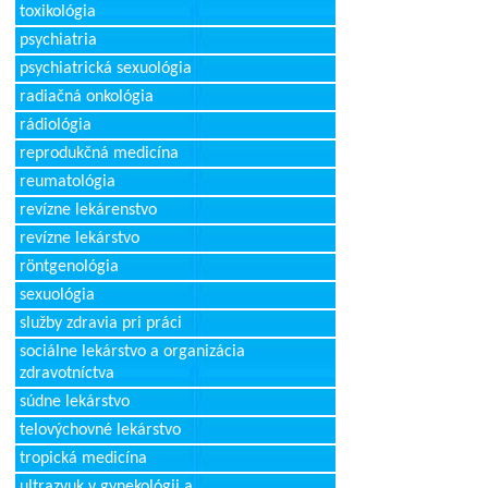
toxikológia
psychiatria
psychiatrická sexuológia
radiačná onkológia
rádiológia
reprodukčná medicína
reumatológia
revízne lekárenstvo
revízne lekárstvo
röntgenológia
sexuológia
služby zdravia pri práci
sociálne lekárstvo a organizácia
zdravotníctva
súdne lekárstvo
telovýchovné lekárstvo
tropická medicína
ultrazvuk v gynekológii a