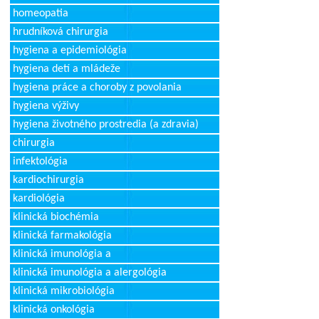
homeopatia
hrudníková chirurgia
hygiena a epidemiológia
hygiena detí a mládeže
hygiena práce a choroby z povolania
hygiena výživy
hygiena životného prostredia (a zdravia)
chirurgia
infektológia
kardiochirurgia
kardiológia
klinická biochémia
klinická farmakológia
klinická imunológia a
klinická imunológia a alergológia
klinická mikrobiológia
klinická onkológia