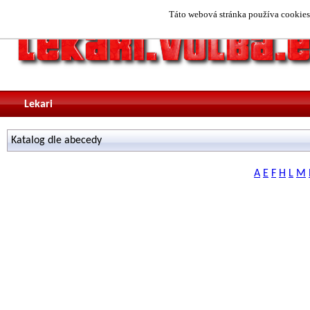
Táto webová stránka používa cookies.
Lekari
Katalog dle abecedy
A
E
F
H
L
M