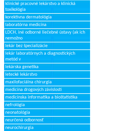
klinické pracovné lekárstvo a klinická
toxikológia
korektívna dermatológia
laboratórna medicína
LDCH, iné odborné liečebné ústavy (ak ich
nemožno
lekár bez špecializácie
lekár laboratórnych a diagnostických
metód v
lekárska genetika
letecké lekárstvo
maxilofaciálna chirurgia
medicína drogových závislostí
medicínska informatika a bioštatistika
nefrológia
neonatológia
neurčená odbornosť
neurochirurgia