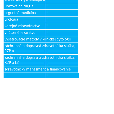
úrazová chirurgia
urgentná medicína
urológia
verejné zdravotníctvo
vnútorné lekárstvo
vyšetrovacie metódy v klinickej cytológii
záchranná a dopravná zdravotnícka služba,
RZP a
záchranná a dopravná zdravotnícka služba,
RZP a LZ
zdravotnícky manažment a financovanie