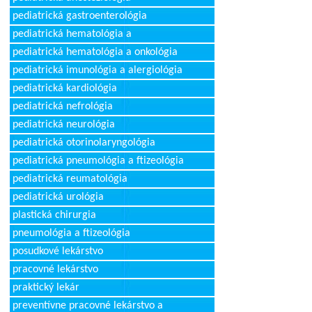
pediatrická gastroenterológia
pediatrická hematológia a
pediatrická hematológia a onkológia
pediatrická imunológia a alergiológia
pediatrická kardiológia
pediatrická nefrológia
pediatrická neurológia
pediatrická otorinolaryngológia
pediatrická pneumológia a ftizeológia
pediatrická reumatológia
pediatrická urológia
plastická chirurgia
pneumológia a ftizeológia
posudkové lekárstvo
pracovné lekárstvo
praktický lekár
preventívne pracovné lekárstvo a