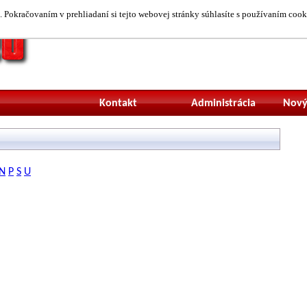
 Pokračovaním v prehliadaní si tejto webovej stránky súhlasíte s používaním cook
Neprihlásený uží
Kontakt
Administrácia
Nový
N
P
S
U