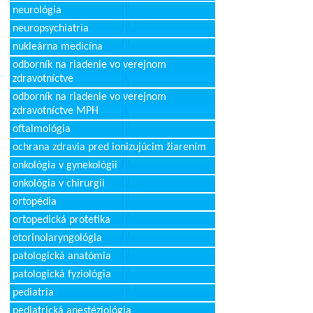
neurológia
neuropsychiatria
nukleárna medicína
odborník na riadenie vo verejnom
zdravotníctve
odborník na riadenie vo verejnom
zdravotníctve MPH
oftalmológia
ochrana zdravia pred ionizujúcim žiarením
onkológia v gynekológii
onkológia v chirurgii
ortopédia
ortopedická protetika
otorinolaryngológia
patologická anatómia
patologická fyziológia
pediatria
pediatrická anestéziológia