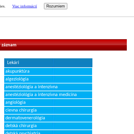
ies.
Viac informácií
vateľ
 záznam
Lekári
akupunktúra
algeziológia
anestéziológia a intenzívna
anestéziológia a intenzívna medicína
angiológia
cievna chirurgia
dermatovenerológia
detská chirurgia
detská psychiatria