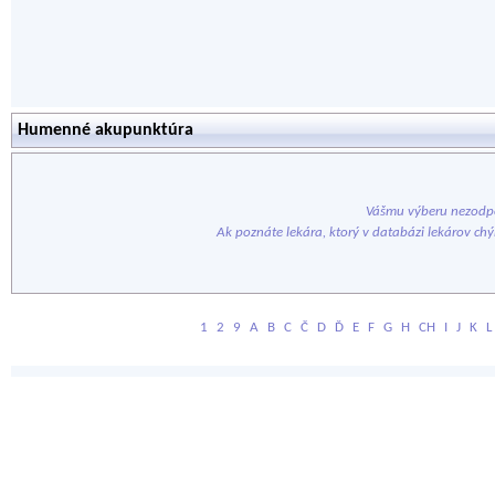
Humenné akupunktúra
Vášmu výberu nezodpo
Ak poznáte lekára, ktorý v databázi lekárov ch
1
2
9
A
B
C
Č
D
Ď
E
F
G
H
CH
I
J
K
L