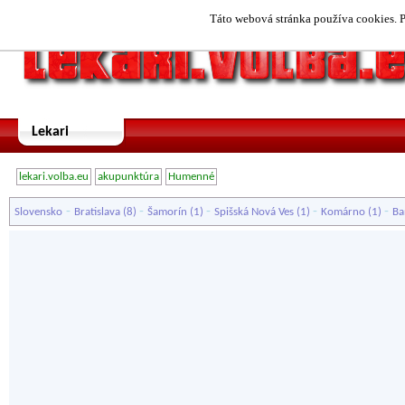
Táto webová stránka používa cookies. P
Lekari
lekari.volba.eu
akupunktúra
Humenné
-
-
-
-
-
Slovensko
Bratislava
(8)
Šamorín
(1)
Spišská Nová Ves
(1)
Komárno
(1)
Ba