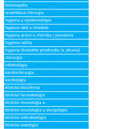
homeopatia
hrudníková chirurgia
hygiena a epidemiológia
hygiena detí a mládeže
hygiena práce a choroby z povolania
hygiena výživy
hygiena životného prostredia (a zdravia)
chirurgia
infektológia
kardiochirurgia
kardiológia
klinická biochémia
klinická farmakológia
klinická imunológia a
klinická imunológia a alergológia
klinická mikrobiológia
klinická onkológia