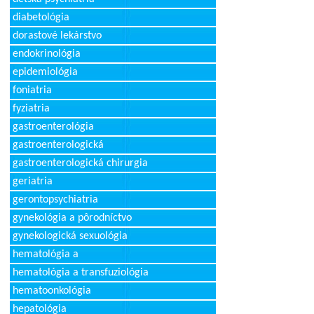
diabetológia
dorastové lekárstvo
endokrinológia
epidemiológia
foniatria
fyziatria
gastroenterológia
gastroenterologická
gastroenterologická chirurgia
geriatria
gerontopsychiatria
gynekológia a pôrodníctvo
gynekologická sexuológia
hematológia a
hematológia a transfuziológia
hematoonkológia
hepatológia