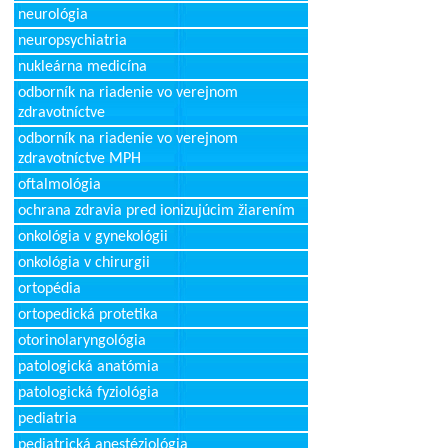
neurológia
neuropsychiatria
nukleárna medicína
odborník na riadenie vo verejnom
zdravotníctve
odborník na riadenie vo verejnom
zdravotníctve MPH
oftalmológia
ochrana zdravia pred ionizujúcim žiarením
onkológia v gynekológii
onkológia v chirurgii
ortopédia
ortopedická protetika
otorinolaryngológia
patologická anatómia
patologická fyziológia
pediatria
pediatrická anestéziológia