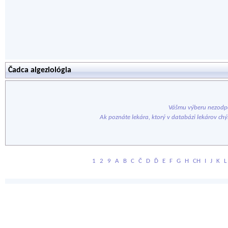
Čadca algeziológia
Vášmu výberu nezodpo
Ak poznáte lekára, ktorý v databázi lekárov ch
1
2
9
A
B
C
Č
D
Ď
E
F
G
H
CH
I
J
K
L