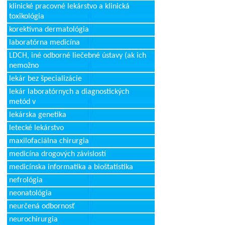
klinické pracovné lekárstvo a klinická
toxikológia
korektívna dermatológia
laboratórna medicína
LDCH, iné odborné liečebné ústavy (ak ich
nemožno
lekár bez špecializácie
lekár laboratórnych a diagnostických
metód v
lekárska genetika
letecké lekárstvo
maxilofaciálna chirurgia
medicína drogových závislostí
medicínska informatika a bioštatistika
nefrológia
neonatológia
neurčená odbornosť
neurochirurgia