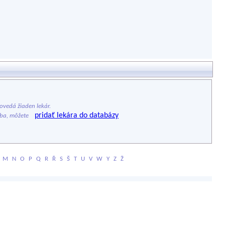
vedá žiaden lekár.
pridať lekára do databázy
ýba, môžete
M
N
O
P
Q
R
Ř
S
Š
T
U
V
W
Y
Z
Ž