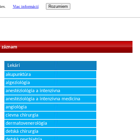
ies.
Viac informácií
vateľ
 záznam
Lekári
akupunktúra
algeziológia
anestéziológia a intenzívna
anestéziológia a intenzívna medicína
angiológia
cievna chirurgia
dermatovenerológia
detská chirurgia
detská psychiatria