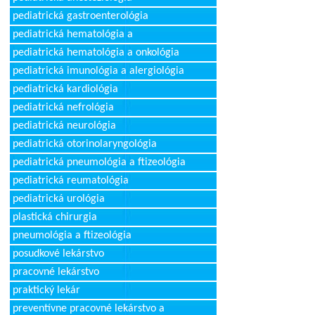
pediatrická gastroenterológia
pediatrická hematológia a
pediatrická hematológia a onkológia
pediatrická imunológia a alergiológia
pediatrická kardiológia
pediatrická nefrológia
pediatrická neurológia
pediatrická otorinolaryngológia
pediatrická pneumológia a ftizeológia
pediatrická reumatológia
pediatrická urológia
plastická chirurgia
pneumológia a ftizeológia
posudkové lekárstvo
pracovné lekárstvo
praktický lekár
preventívne pracovné lekárstvo a