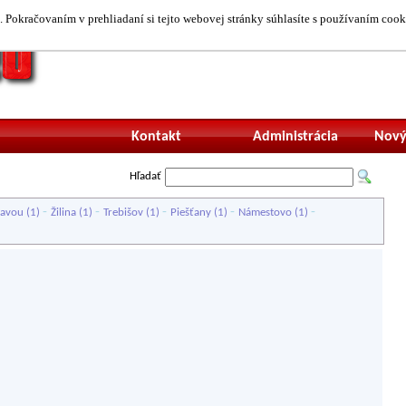
 Pokračovaním v prehliadaní si tejto webovej stránky súhlasíte s používaním cook
Neprihlásený uží
Kontakt
Administrácia
Nový
Hľadať
-
-
-
-
-
ravou
(1)
Žilina
(1)
Trebišov
(1)
Piešťany
(1)
Námestovo
(1)