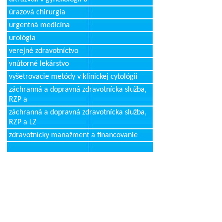
úrazová chirurgia
urgentná medicína
urológia
verejné zdravotníctvo
vnútorné lekárstvo
vyšetrovacie metódy v klinickej cytológii
záchranná a dopravná zdravotnícka služba,
RZP a
záchranná a dopravná zdravotnícka služba,
RZP a LZ
zdravotnícky manažment a financovanie