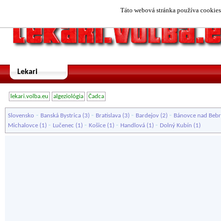
Táto webová stránka používa cookies.
Lekari
lekari.volba.eu
algeziológia
Čadca
-
-
-
-
Slovensko
Banská Bystrica
(3)
Bratislava
(3)
Bardejov
(2)
Bánovce nad Beb
-
-
-
-
Michalovce
(1)
Lučenec
(1)
Košice
(1)
Handlová
(1)
Dolný Kubín
(1)