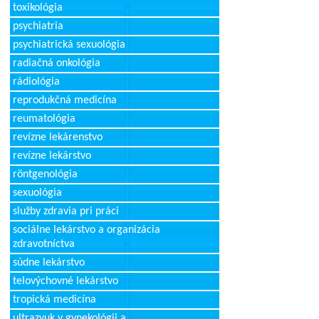
toxikológia
psychiatria
psychiatrická sexuológia
radiačná onkológia
rádiológia
reprodukčná medicína
reumatológia
revízne lekárenstvo
revízne lekárstvo
röntgenológia
sexuológia
služby zdravia pri práci
sociálne lekárstvo a organizácia
zdravotníctva
súdne lekárstvo
telovýchovné lekárstvo
tropická medicína
ultrazvuk v gynekológii a