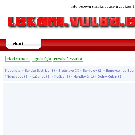
Táto webová stránka používa cookies. P
Lekari
lekari.volba.eu
algeziológia
Považská Bystrica
-
-
-
-
Slovensko
Banská Bystrica
(3)
Bratislava
(3)
Bardejov
(2)
Bánovce nad Beb
-
-
-
-
Michalovce
(1)
Lučenec
(1)
Košice
(1)
Handlová
(1)
Dolný Kubín
(1)