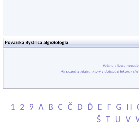
Považská Bystrica algeziológia
Vášmu výberu nezodpo
Ak poznáte lekára, ktorý v databázi lekárov ch
1
2
9
A
B
C
Č
D
Ď
E
F
G
H
Š
T
U
V