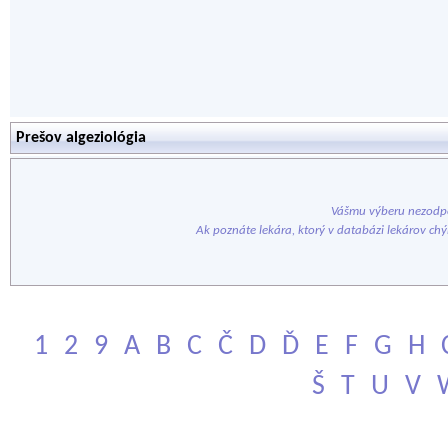
Prešov algeziológia
Vášmu výberu nezodpo
Ak poznáte lekára, ktorý v databázi lekárov ch
1
2
9
A
B
C
Č
D
Ď
E
F
G
H
Š
T
U
V