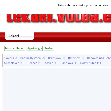
Táto webová stránka používa cookies. P
Lekari
lekari.volba.eu
algeziológia
Prešov
-
-
-
-
Slovensko
Banská Bystrica
(3)
Bratislava
(3)
Bardejov
(2)
Bánovce nad Beb
-
-
-
-
Michalovce
(1)
Lučenec
(1)
Košice
(1)
Handlová
(1)
Dolný Kubín
(1)