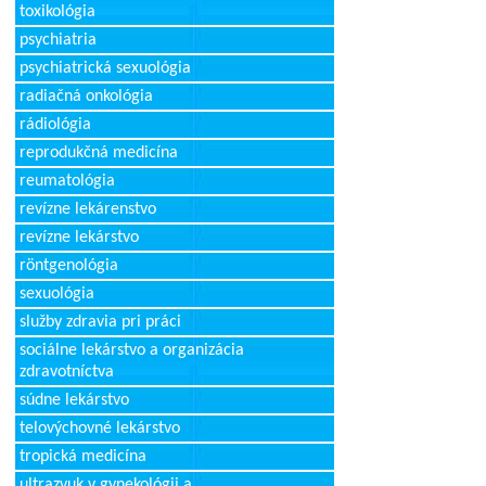
toxikológia
psychiatria
psychiatrická sexuológia
radiačná onkológia
rádiológia
reprodukčná medicína
reumatológia
revízne lekárenstvo
revízne lekárstvo
röntgenológia
sexuológia
služby zdravia pri práci
sociálne lekárstvo a organizácia
zdravotníctva
súdne lekárstvo
telovýchovné lekárstvo
tropická medicína
ultrazvuk v gynekológii a