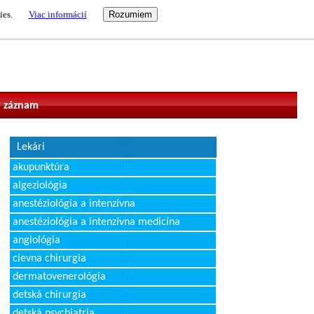
ies.
Viac informácií
vateľ
 záznam
Lekári
akupunktúra
algeziológia
anestéziológia a intenzívna
anestéziológia a intenzívna medicína
angiológia
cievna chirurgia
dermatovenerológia
detská chirurgia
detská psychiatria