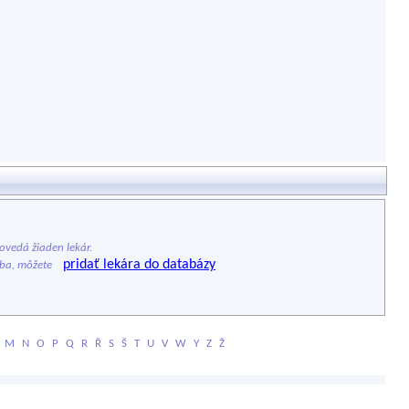
vedá žiaden lekár.
pridať lekára do databázy
ýba, môžete
M
N
O
P
Q
R
Ř
S
Š
T
U
V
W
Y
Z
Ž