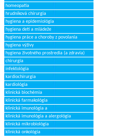
homeopatia
hrudníková chirurgia
hygiena a epidemiológia
hygiena detí a mládeže
hygiena práce a choroby z povolania
hygiena výživy
hygiena životného prostredia (a zdravia)
chirurgia
infektológia
kardiochirurgia
kardiológia
klinická biochémia
klinická farmakológia
klinická imunológia a
klinická imunológia a alergológia
klinická mikrobiológia
klinická onkológia