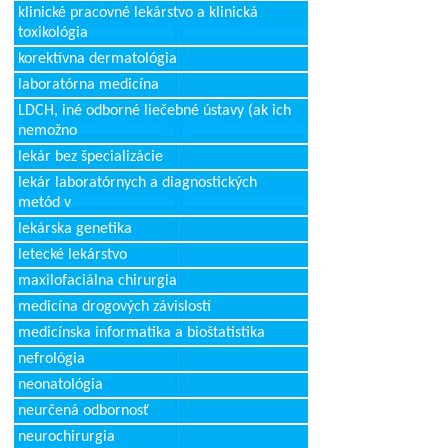
klinické pracovné lekárstvo a klinická
toxikológia
korektívna dermatológia
laboratórna medicína
LDCH, iné odborné liečebné ústavy (ak ich
nemožno
lekár bez špecializácie
lekár laboratórnych a diagnostických
metód v
lekárska genetika
letecké lekárstvo
maxilofaciálna chirurgia
medicína drogových závislostí
medicínska informatika a bioštatistika
nefrológia
neonatológia
neurčená odbornosť
neurochirurgia