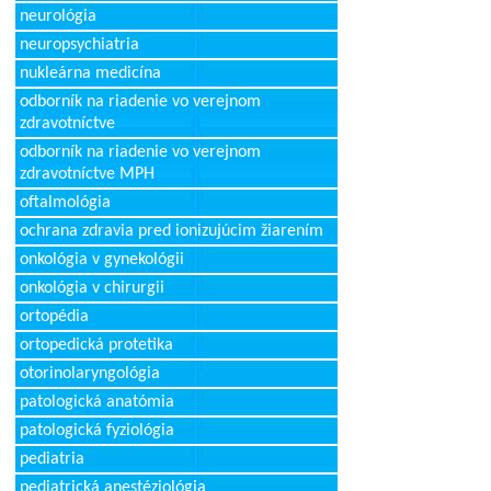
neurológia
neuropsychiatria
nukleárna medicína
odborník na riadenie vo verejnom
zdravotníctve
odborník na riadenie vo verejnom
zdravotníctve MPH
oftalmológia
ochrana zdravia pred ionizujúcim žiarením
onkológia v gynekológii
onkológia v chirurgii
ortopédia
ortopedická protetika
otorinolaryngológia
patologická anatómia
patologická fyziológia
pediatria
pediatrická anestéziológia