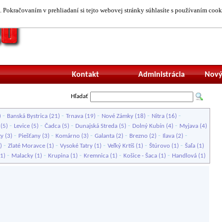
 Pokračovaním v prehliadaní si tejto webovej stránky súhlasíte s používaním cook
Neprihlásený uží
Kontakt
Administrácia
Nový
Hľadať
-
-
-
-
-
)
Banská Bystrica
(21)
Trnava
(19)
Nové Zámky
(18)
Nitra
(16)
-
-
-
-
-
(5)
Levice
(5)
Čadca
(5)
Dunajská Streda
(5)
Dolný Kubín
(4)
Myjava
(4)
-
-
-
-
-
-
gy
(3)
Piešťany
(3)
Komárno
(3)
Galanta
(2)
Brezno
(2)
Ilava
(2)
-
-
-
-
-
)
Zlaté Moravce
(1)
Vysoké Tatry
(1)
Veľký Krtíš
(1)
Štúrovo
(1)
Šaľa
(1)
-
-
-
-
-
1)
Malacky
(1)
Krupina
(1)
Kremnica
(1)
Košice - Šaca
(1)
Handlová
(1)