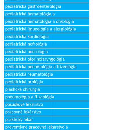
pediatrická gastroenterológia
pediatrická hematológia a
pediatrická hematológia a onkológia
pediatrická imunológia a alergiológia
pediatrická kardiológia
pediatrická nefrológia
pediatrická neurológia
pediatrická otorinolaryngológia
pediatrická pneumológia a ftizeológia
pediatrická reumatológia
pediatrická urológia
plastická chirurgia
pneumológia a ftizeológia
posudkové lekárstvo
pracovné lekárstvo
praktický lekár
preventívne pracovné lekárstvo a