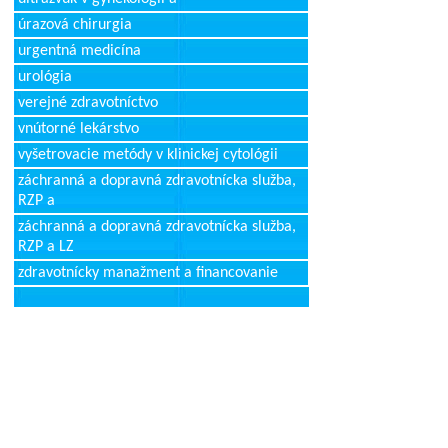
úrazová chirurgia
urgentná medicína
urológia
verejné zdravotníctvo
vnútorné lekárstvo
vyšetrovacie metódy v klinickej cytológii
záchranná a dopravná zdravotnícka služba,
RZP a
záchranná a dopravná zdravotnícka služba,
RZP a LZ
zdravotnícky manažment a financovanie