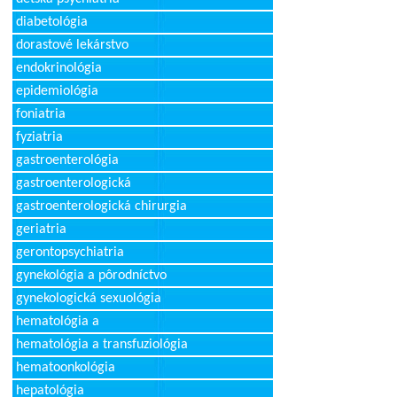
diabetológia
dorastové lekárstvo
endokrinológia
epidemiológia
foniatria
fyziatria
gastroenterológia
gastroenterologická
gastroenterologická chirurgia
geriatria
gerontopsychiatria
gynekológia a pôrodníctvo
gynekologická sexuológia
hematológia a
hematológia a transfuziológia
hematoonkológia
hepatológia