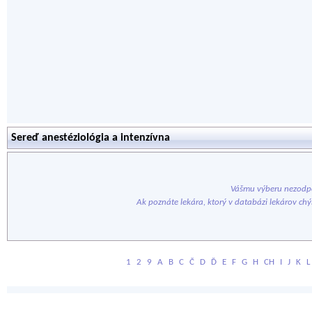
Sereď anestéziológia a intenzívna
Vášmu výberu nezodpo
Ak poznáte lekára, ktorý v databázi lekárov ch
1
2
9
A
B
C
Č
D
Ď
E
F
G
H
CH
I
J
K
L