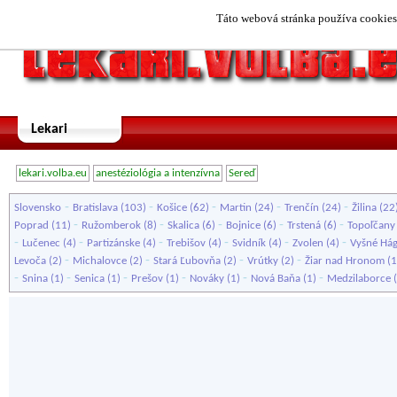
Táto webová stránka používa cookies.
Lekari
lekari.volba.eu
anestéziológia a intenzívna
Sereď
-
-
-
-
-
Slovensko
Bratislava
(103)
Košice
(62)
Martin
(24)
Trenčín
(24)
Žilina
(22
-
-
-
-
-
Poprad
(11)
Ružomberok
(8)
Skalica
(6)
Bojnice
(6)
Trstená
(6)
Topoľčany
-
-
-
-
-
-
Lučenec
(4)
Partizánske
(4)
Trebišov
(4)
Svidník
(4)
Zvolen
(4)
Vyšné Há
-
-
-
-
Levoča
(2)
Michalovce
(2)
Stará Ľubovňa
(2)
Vrútky
(2)
Žiar nad Hronom
(1
-
-
-
-
-
-
Snina
(1)
Senica
(1)
Prešov
(1)
Nováky
(1)
Nová Baňa
(1)
Medzilaborce
(