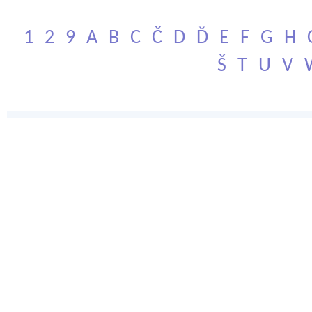
1
2
9
A
B
C
Č
D
Ď
E
F
G
H
Š
T
U
V