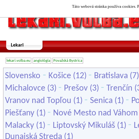
Táto webová stránka používa cookies. P
Lekari
lekari.volba.eu
angiológia
Považská Bystrica
-
-
Slovensko
Košice
(12)
Bratislava
(7
-
-
Michalovce
(3)
Prešov
(3)
Trenčín
(
-
-
Vranov nad Topľou
(1)
Senica
(1)
Po
-
Piešťany
(1)
Nové Mesto nad Váhom
-
-
Malacky
(1)
Liptovský Mikuláš
(1)
L
Dunajská Streda
(1)