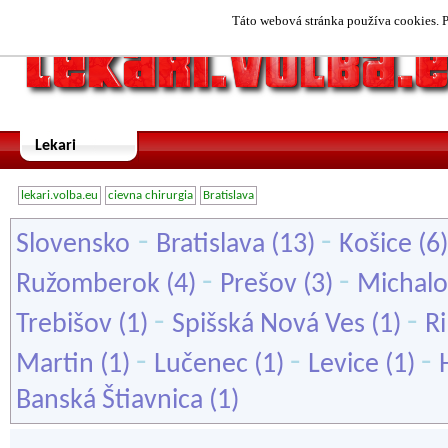
Táto webová stránka používa cookies. P
Lekari
lekari.volba.eu
cievna chirurgia
Bratislava
-
-
Slovensko
Bratislava
(13)
Košice
(6
-
-
Ružomberok
(4)
Prešov
(3)
Michalo
-
-
Trebišov
(1)
Spišská Nová Ves
(1)
R
-
-
-
Martin
(1)
Lučenec
(1)
Levice
(1)
Banská Štiavnica
(1)