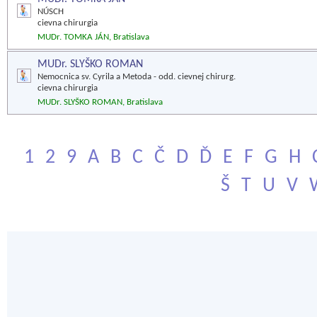
NÚSCH
cievna chirurgia
MUDr. TOMKA JÁN, Bratislava
MUDr. SLYŠKO ROMAN
Nemocnica sv. Cyrila a Metoda - odd. cievnej chirurg.
cievna chirurgia
MUDr. SLYŠKO ROMAN, Bratislava
1
2
9
A
B
C
Č
D
Ď
E
F
G
H
Š
T
U
V