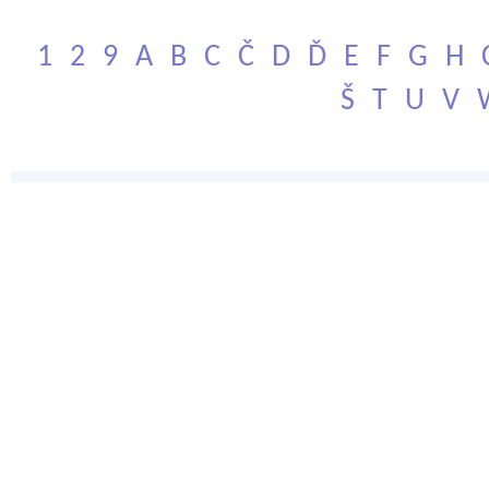
1
2
9
A
B
C
Č
D
Ď
E
F
G
H
Š
T
U
V