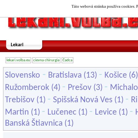
Táto webová stránka používa cookies. P
Lekari
lekari.volba.eu
cievna chirurgia
Čadca
-
-
Slovensko
Bratislava
(13)
Košice
(6
-
-
Ružomberok
(4)
Prešov
(3)
Michalo
-
-
Trebišov
(1)
Spišská Nová Ves
(1)
R
-
-
-
Martin
(1)
Lučenec
(1)
Levice
(1)
Banská Štiavnica
(1)