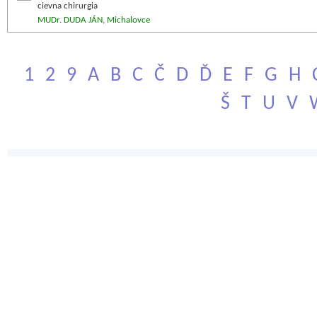
cievna chirurgia
MUDr. DUDA JÁN, Michalovce
1
2
9
A
B
C
Č
D
Ď
E
F
G
H
Š
T
U
V