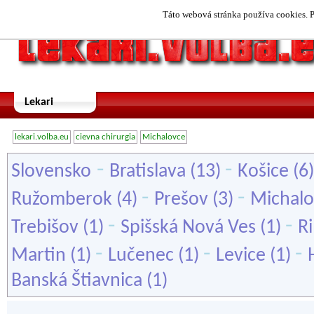
Táto webová stránka používa cookies. P
Lekari
lekari.volba.eu
cievna chirurgia
Michalovce
-
-
Slovensko
Bratislava
(13)
Košice
(6
-
-
Ružomberok
(4)
Prešov
(3)
Michalo
-
-
Trebišov
(1)
Spišská Nová Ves
(1)
R
-
-
-
Martin
(1)
Lučenec
(1)
Levice
(1)
Banská Štiavnica
(1)