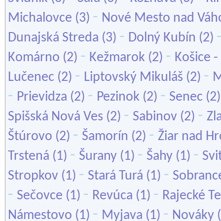
-
Michalovce
(3)
Nové Mesto nad Vá
-
Dunajská Streda
(3)
Dolný Kubín
(2)
-
-
Komárno
(2)
Kežmarok
(2)
Košice -
-
-
Lučenec
(2)
Liptovský Mikuláš
(2)
M
-
-
-
Prievidza
(2)
Pezinok
(2)
Senec
(2
-
-
Spišská Nová Ves
(2)
Sabinov
(2)
Zl
-
-
Štúrovo
(2)
Šamorín
(2)
Žiar nad H
-
-
-
Trstená
(1)
Šurany
(1)
Šahy
(1)
Svi
-
-
Stropkov
(1)
Stará Turá
(1)
Sobranc
-
-
-
Sečovce
(1)
Revúca
(1)
Rajecké Te
-
-
Námestovo
(1)
Myjava
(1)
Nováky
(