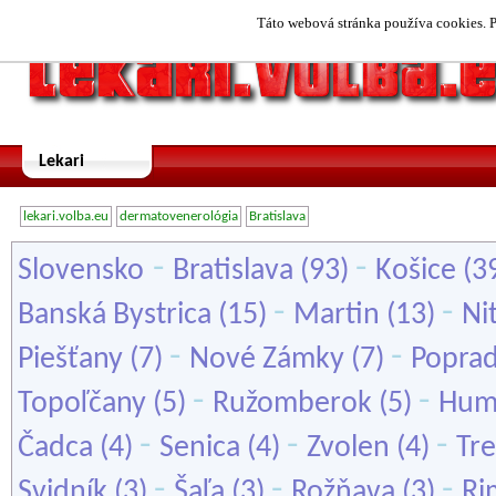
Táto webová stránka používa cookies. P
Lekari
lekari.volba.eu
dermatovenerológia
Bratislava
-
-
Slovensko
Bratislava
(93)
Košice
(3
-
-
Banská Bystrica
(15)
Martin
(13)
Ni
-
-
Piešťany
(7)
Nové Zámky
(7)
Popra
-
-
Topoľčany
(5)
Ružomberok
(5)
Hum
-
-
-
Čadca
(4)
Senica
(4)
Zvolen
(4)
Tre
-
-
-
Svidník
(3)
Šaľa
(3)
Rožňava
(3)
Ri