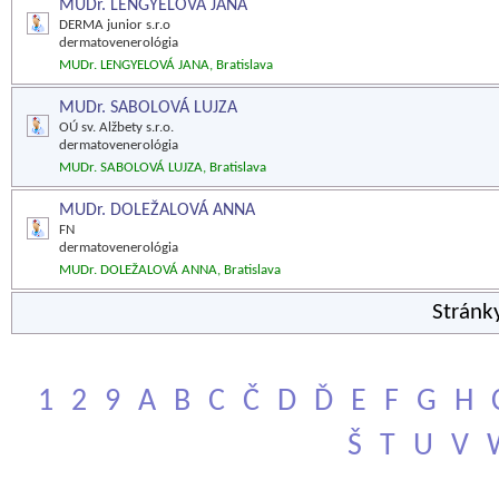
MUDr. LENGYELOVÁ JANA
DERMA junior s.r.o
dermatovenerológia
MUDr. LENGYELOVÁ JANA, Bratislava
MUDr. SABOLOVÁ LUJZA
OÚ sv. Alžbety s.r.o.
dermatovenerológia
MUDr. SABOLOVÁ LUJZA, Bratislava
MUDr. DOLEŽALOVÁ ANNA
FN
dermatovenerológia
MUDr. DOLEŽALOVÁ ANNA, Bratislava
Stránk
1
2
9
A
B
C
Č
D
Ď
E
F
G
H
Š
T
U
V