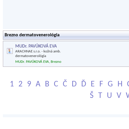
Brezno dermatovenerológia
MUDr. PAVÚKOVÁ EVA
ARACHNAE s.r.o. - kožná amb.
dermatovenerológia
MUDr. PAVÚKOVÁ EVA, Brezno
1
2
9
A
B
C
Č
D
Ď
E
F
G
H
Š
T
U
V