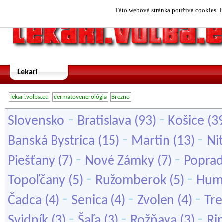
Táto webová stránka používa cookies. P
Lekari
lekari.volba.eu
dermatovenerológia
Brezno
-
-
Slovensko
Bratislava
(93)
Košice
(3
-
-
Banská Bystrica
(15)
Martin
(13)
Ni
-
-
Piešťany
(7)
Nové Zámky
(7)
Popra
-
-
Topoľčany
(5)
Ružomberok
(5)
Hum
-
-
-
Čadca
(4)
Senica
(4)
Zvolen
(4)
Tre
-
-
-
Svidník
(3)
Šaľa
(3)
Rožňava
(3)
Ri