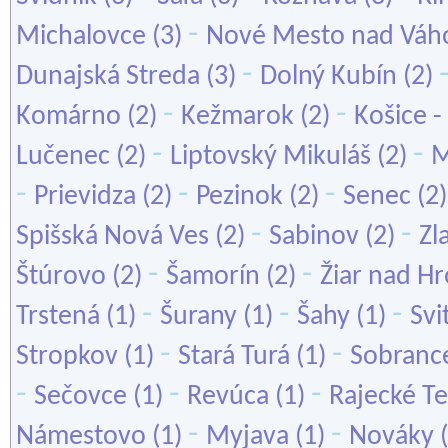
-
Michalovce
(3)
Nové Mesto nad Vá
-
Dunajská Streda
(3)
Dolný Kubín
(2)
-
-
Komárno
(2)
Kežmarok
(2)
Košice -
-
-
Lučenec
(2)
Liptovský Mikuláš
(2)
M
-
-
-
Prievidza
(2)
Pezinok
(2)
Senec
(2
-
-
Spišská Nová Ves
(2)
Sabinov
(2)
Zl
-
-
Štúrovo
(2)
Šamorín
(2)
Žiar nad H
-
-
-
Trstená
(1)
Šurany
(1)
Šahy
(1)
Svi
-
-
Stropkov
(1)
Stará Turá
(1)
Sobranc
-
-
-
Sečovce
(1)
Revúca
(1)
Rajecké Te
-
-
Námestovo
(1)
Myjava
(1)
Nováky
(