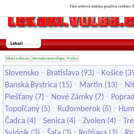
Táto webová stránka používa cookies. P
Lekari
lekari.volba.eu
dermatovenerológia
Prešov
-
-
Slovensko
Bratislava
(93)
Košice
(3
-
-
Banská Bystrica
(15)
Martin
(13)
Ni
-
-
Piešťany
(7)
Nové Zámky
(7)
Popra
-
-
Topoľčany
(5)
Ružomberok
(5)
Hum
-
-
-
Čadca
(4)
Senica
(4)
Zvolen
(4)
Tre
-
-
-
Svidník
(3)
Šaľa
(3)
Rožňava
(3)
Ri