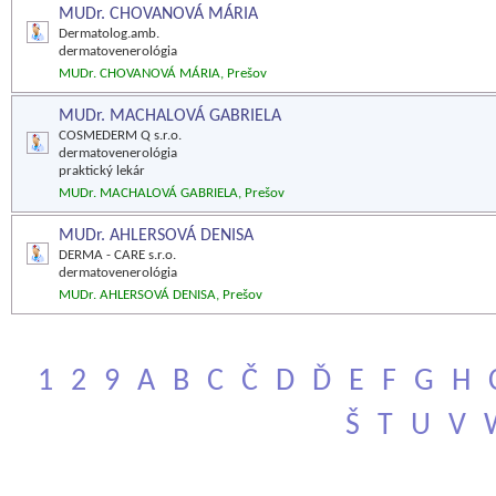
MUDr. CHOVANOVÁ MÁRIA
Dermatolog.amb.
dermatovenerológia
MUDr. CHOVANOVÁ MÁRIA, Prešov
MUDr. MACHALOVÁ GABRIELA
COSMEDERM Q s.r.o.
dermatovenerológia
praktický lekár
MUDr. MACHALOVÁ GABRIELA, Prešov
MUDr. AHLERSOVÁ DENISA
DERMA - CARE s.r.o.
dermatovenerológia
MUDr. AHLERSOVÁ DENISA, Prešov
1
2
9
A
B
C
Č
D
Ď
E
F
G
H
Š
T
U
V