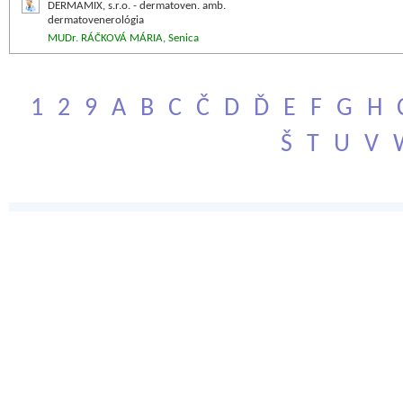
DERMAMIX, s.r.o. - dermatoven. amb.
dermatovenerológia
MUDr. RÁČKOVÁ MÁRIA, Senica
1
2
9
A
B
C
Č
D
Ď
E
F
G
H
Š
T
U
V