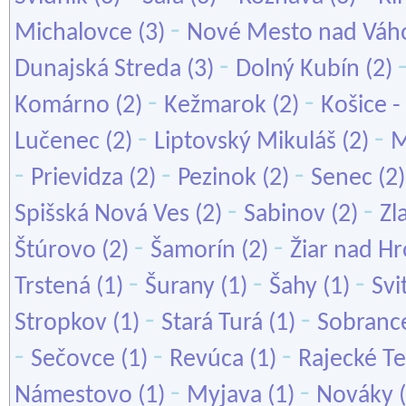
-
Michalovce
(3)
Nové Mesto nad Vá
-
Dunajská Streda
(3)
Dolný Kubín
(2)
-
-
Komárno
(2)
Kežmarok
(2)
Košice -
-
-
Lučenec
(2)
Liptovský Mikuláš
(2)
M
-
-
-
Prievidza
(2)
Pezinok
(2)
Senec
(2
-
-
Spišská Nová Ves
(2)
Sabinov
(2)
Zl
-
-
Štúrovo
(2)
Šamorín
(2)
Žiar nad H
-
-
-
Trstená
(1)
Šurany
(1)
Šahy
(1)
Svi
-
-
Stropkov
(1)
Stará Turá
(1)
Sobranc
-
-
-
Sečovce
(1)
Revúca
(1)
Rajecké Te
-
-
Námestovo
(1)
Myjava
(1)
Nováky
(