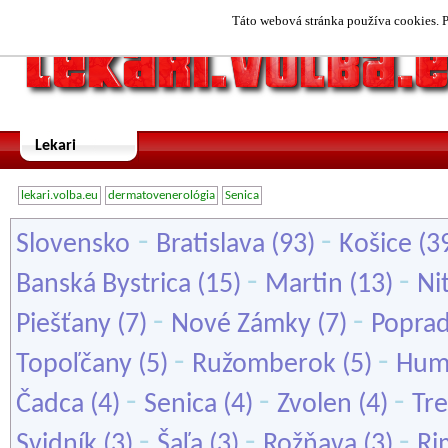
Táto webová stránka používa cookies. P
Lekari
lekari.volba.eu
dermatovenerológia
Senica
-
-
Slovensko
Bratislava
(93)
Košice
(3
-
-
Banská Bystrica
(15)
Martin
(13)
Ni
-
-
Piešťany
(7)
Nové Zámky
(7)
Popra
-
-
Topoľčany
(5)
Ružomberok
(5)
Hum
-
-
-
Čadca
(4)
Senica
(4)
Zvolen
(4)
Tre
-
-
-
Svidník
(3)
Šaľa
(3)
Rožňava
(3)
Ri