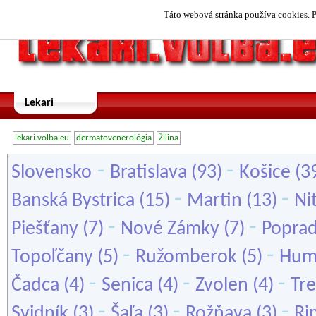
Táto webová stránka používa cookies. P
Lekari
lekari.volba.eu
dermatovenerológia
Žilina
-
-
Slovensko
Bratislava
(93)
Košice
(3
-
-
Banská Bystrica
(15)
Martin
(13)
Ni
-
-
Piešťany
(7)
Nové Zámky
(7)
Popra
-
-
Topoľčany
(5)
Ružomberok
(5)
Hum
-
-
-
Čadca
(4)
Senica
(4)
Zvolen
(4)
Tre
-
-
-
Svidník
(3)
Šaľa
(3)
Rožňava
(3)
Ri