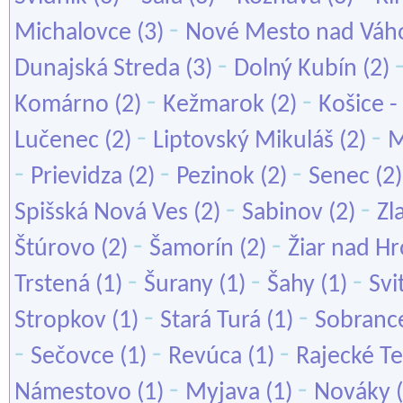
-
Michalovce
(3)
Nové Mesto nad Vá
-
Dunajská Streda
(3)
Dolný Kubín
(2)
-
-
Komárno
(2)
Kežmarok
(2)
Košice -
-
-
Lučenec
(2)
Liptovský Mikuláš
(2)
M
-
-
-
Prievidza
(2)
Pezinok
(2)
Senec
(2
-
-
Spišská Nová Ves
(2)
Sabinov
(2)
Zl
-
-
Štúrovo
(2)
Šamorín
(2)
Žiar nad H
-
-
-
Trstená
(1)
Šurany
(1)
Šahy
(1)
Svi
-
-
Stropkov
(1)
Stará Turá
(1)
Sobranc
-
-
-
Sečovce
(1)
Revúca
(1)
Rajecké Te
-
-
Námestovo
(1)
Myjava
(1)
Nováky
(