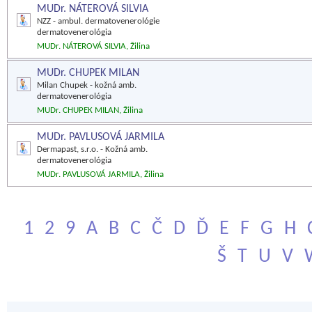
MUDr. NÁTEROVÁ SILVIA
NZZ - ambul. dermatovenerológie
dermatovenerológia
MUDr. NÁTEROVÁ SILVIA, Žilina
MUDr. CHUPEK MILAN
Milan Chupek - kožná amb.
dermatovenerológia
MUDr. CHUPEK MILAN, Žilina
MUDr. PAVLUSOVÁ JARMILA
Dermapast, s.r.o. - Kožná amb.
dermatovenerológia
MUDr. PAVLUSOVÁ JARMILA, Žilina
1
2
9
A
B
C
Č
D
Ď
E
F
G
H
Š
T
U
V