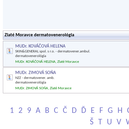
Zlaté Moravce dermatovenerológia
MUDr. KOVÁČOVÁ HELENA
SKIN&GENERAL spol. s r.o. - dermatovener.ambul.
dermatovenerológia
MUDr. KOVÁČOVÁ HELENA, Zlaté Moravce
MUDr. ZIMOVÁ SOŇA
NZZ - dermatovener. amb.
dermatovenerológia
MUDr. ZIMOVÁ SOŇA, Zlaté Moravce
1
2
9
A
B
C
Č
D
Ď
E
F
G
H
Š
T
U
V