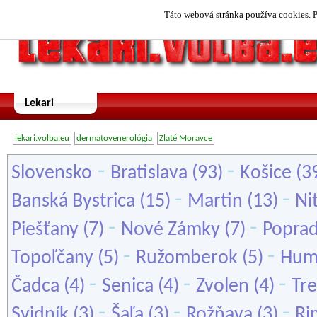
Táto webová stránka používa cookies. P
Lekari
lekari.volba.eu
dermatovenerológia
Zlaté Moravce
-
-
Slovensko
Bratislava
(93)
Košice
(3
-
-
Banská Bystrica
(15)
Martin
(13)
Ni
-
-
Piešťany
(7)
Nové Zámky
(7)
Popra
-
-
Topoľčany
(5)
Ružomberok
(5)
Hum
-
-
-
Čadca
(4)
Senica
(4)
Zvolen
(4)
Tre
-
-
-
Svidník
(3)
Šaľa
(3)
Rožňava
(3)
Ri