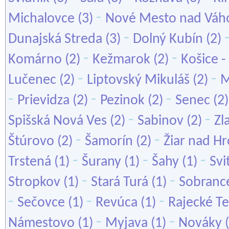
-
Michalovce
(3)
Nové Mesto nad Vá
-
Dunajská Streda
(3)
Dolný Kubín
(2)
-
-
Komárno
(2)
Kežmarok
(2)
Košice -
-
-
Lučenec
(2)
Liptovský Mikuláš
(2)
M
-
-
-
Prievidza
(2)
Pezinok
(2)
Senec
(2
-
-
Spišská Nová Ves
(2)
Sabinov
(2)
Zl
-
-
Štúrovo
(2)
Šamorín
(2)
Žiar nad H
-
-
-
Trstená
(1)
Šurany
(1)
Šahy
(1)
Svi
-
-
Stropkov
(1)
Stará Turá
(1)
Sobranc
-
-
-
Sečovce
(1)
Revúca
(1)
Rajecké Te
-
-
Námestovo
(1)
Myjava
(1)
Nováky
(