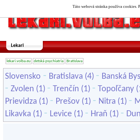
Táto webová stránka používa cookies. P
Lekari
lekari.volba.eu
detská psychiatria
Bratislava
-
-
Slovensko
Bratislava
(4)
Banská Bys
-
-
-
Zvolen
(1)
Trenčín
(1)
Topoľčany
(
-
-
-
Prievidza
(1)
Prešov
(1)
Nitra
(1)
M
-
-
-
Likavka
(1)
Levice
(1)
Hraň
(1)
Dun