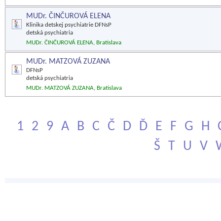
MUDr. ČINČUROVÁ ELENA
Klinika detskej psychiatrie DFNsP
detská psychiatria
MUDr. ČINČUROVÁ ELENA, Bratislava
MUDr. MATZOVÁ ZUZANA
DFNsP
detská psychiatria
MUDr. MATZOVÁ ZUZANA, Bratislava
1
2
9
A
B
C
Č
D
Ď
E
F
G
H
Š
T
U
V