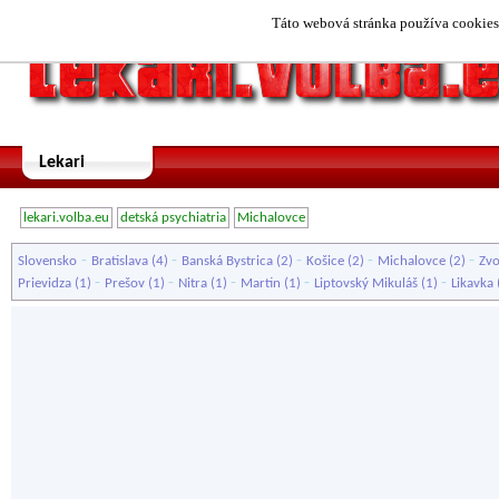
Táto webová stránka používa cookies.
Lekari
lekari.volba.eu
detská psychiatria
Michalovce
-
-
-
-
-
Slovensko
Bratislava
(4)
Banská Bystrica
(2)
Košice
(2)
Michalovce
(2)
Zvo
-
-
-
-
-
Prievidza
(1)
Prešov
(1)
Nitra
(1)
Martin
(1)
Liptovský Mikuláš
(1)
Likavka