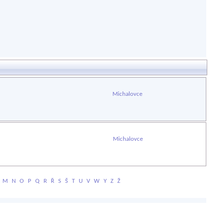
Michalovce
Michalovce
M
N
O
P
Q
R
Ř
S
Š
T
U
V
W
Y
Z
Ž