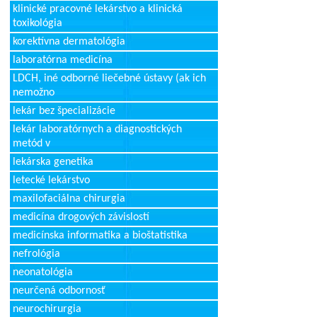
klinické pracovné lekárstvo a klinická
toxikológia
korektívna dermatológia
laboratórna medicína
LDCH, iné odborné liečebné ústavy (ak ich
nemožno
lekár bez špecializácie
lekár laboratórnych a diagnostických
metód v
lekárska genetika
letecké lekárstvo
maxilofaciálna chirurgia
medicína drogových závislostí
medicínska informatika a bioštatistika
nefrológia
neonatológia
neurčená odbornosť
neurochirurgia