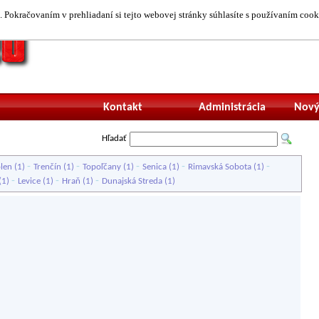
 Pokračovaním v prehliadaní si tejto webovej stránky súhlasíte s používaním cook
Neprihlásený uží
Kontakt
Administrácia
Nový
Hľadať
-
-
-
-
-
len
(1)
Trenčín
(1)
Topoľčany
(1)
Senica
(1)
Rimavská Sobota
(1)
-
-
-
(1)
Levice
(1)
Hraň
(1)
Dunajská Streda
(1)