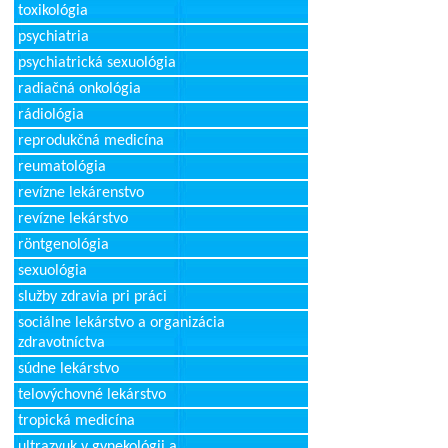
toxikológia
psychiatria
psychiatrická sexuológia
radiačná onkológia
rádiológia
reprodukčná medicína
reumatológia
revízne lekárenstvo
revízne lekárstvo
röntgenológia
sexuológia
služby zdravia pri práci
sociálne lekárstvo a organizácia
zdravotníctva
súdne lekárstvo
telovýchovné lekárstvo
tropická medicína
ultrazvuk v gynekológii a