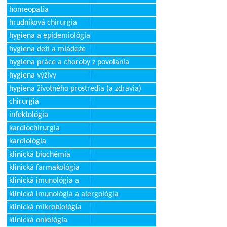
homeopatia
hrudníková chirurgia
hygiena a epidemiológia
hygiena detí a mládeže
hygiena práce a choroby z povolania
hygiena výživy
hygiena životného prostredia (a zdravia)
chirurgia
infektológia
kardiochirurgia
kardiológia
klinická biochémia
klinická farmakológia
klinická imunológia a
klinická imunológia a alergológia
klinická mikrobiológia
klinická onkológia