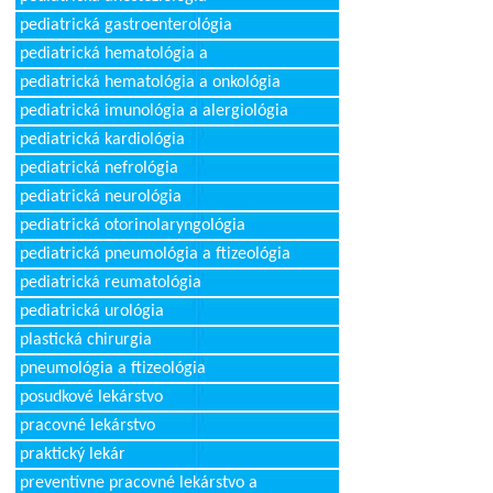
pediatrická gastroenterológia
pediatrická hematológia a
pediatrická hematológia a onkológia
pediatrická imunológia a alergiológia
pediatrická kardiológia
pediatrická nefrológia
pediatrická neurológia
pediatrická otorinolaryngológia
pediatrická pneumológia a ftizeológia
pediatrická reumatológia
pediatrická urológia
plastická chirurgia
pneumológia a ftizeológia
posudkové lekárstvo
pracovné lekárstvo
praktický lekár
preventívne pracovné lekárstvo a