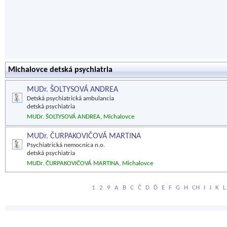
Michalovce detská psychiatria
MUDr. ŠOLTYSOVÁ ANDREA
Detská psychiatrická ambulancia
detská psychiatria
MUDr. ŠOLTYSOVÁ ANDREA, Michalovce
MUDr. ČURPAKOVIČOVÁ MARTINA
Psychiatrická nemocnica n.o.
detská psychiatria
MUDr. ČURPAKOVIČOVÁ MARTINA, Michalovce
1
2
9
A
B
C
Č
D
Ď
E
F
G
H
CH
I
J
K
L