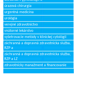
úrazová chirurgia
urgentná medicína
urológia
verejné zdravotníctvo
vnútorné lekárstvo
vyšetrovacie metódy v klinickej cytológii
záchranná a dopravná zdravotnícka služba,
RZP a
záchranná a dopravná zdravotnícka služba,
RZP a LZ
zdravotnícky manažment a financovanie