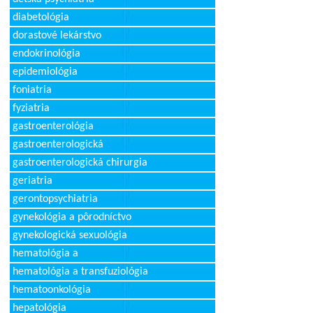
diabetológia
dorastové lekárstvo
endokrinológia
epidemiológia
foniatria
fyziatria
gastroenterológia
gastroenterologická
gastroenterologická chirurgia
geriatria
gerontopsychiatria
gynekológia a pôrodníctvo
gynekologická sexuológia
hematológia a
hematológia a transfuziológia
hematoonkológia
hepatológia