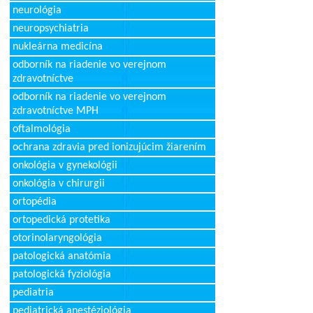
neurológia
neuropsychiatria
nukleárna medicína
odborník na riadenie vo verejnom
zdravotníctve
odborník na riadenie vo verejnom
zdravotníctve MPH
oftalmológia
ochrana zdravia pred ionizujúcim žiarením
onkológia v gynekológii
onkológia v chirurgii
ortopédia
ortopedická protetika
otorinolaryngológia
patologická anatómia
patologická fyziológia
pediatria
pediatrická anestéziológia