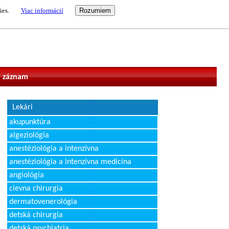
ies.
Viac informácií
vateľ
 záznam
Lekári
akupunktúra
algeziológia
anestéziológia a intenzívna
anestéziológia a intenzívna medicína
angiológia
cievna chirurgia
dermatovenerológia
detská chirurgia
detská psychiatria