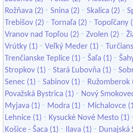
-
-
-
Rožňava
(2)
Snina
(2)
Skalica
(2)
S
-
-
Trebišov
(2)
Tornaľa
(2)
Topoľčany
(
-
-
Vranov nad Topľou
(2)
Zvolen
(2)
Ž
-
-
Vrútky
(1)
Veľký Meder
(1)
Turčians
-
-
Trenčianske Teplice
(1)
Šaľa
(1)
Šah
-
-
Stropkov
(1)
Stará Ľubovňa
(1)
Sob
-
-
Senec
(1)
Sabinov
(1)
Ružomberok
-
Považská Bystrica
(1)
Nový Smokove
-
-
Myjava
(1)
Modra
(1)
Michalovce
(
-
Lehnice
(1)
Kysucké Nové Mesto
(1)
-
-
Košice - Šaca
(1)
Ilava
(1)
Dunajská 