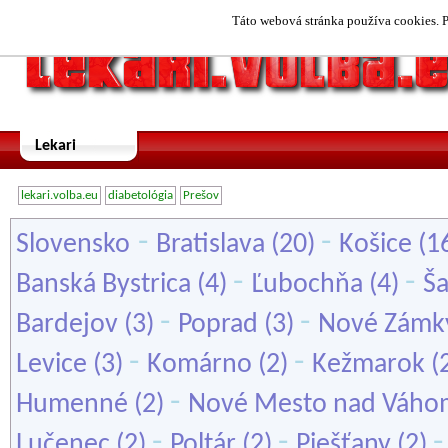
Táto webová stránka používa cookies. P
Lekari
lekari.volba.eu
diabetológia
Prešov
-
-
Slovensko
Bratislava
(20)
Košice
(1
-
-
Banská Bystrica
(4)
Ľubochňa
(4)
Š
-
-
Bardejov
(3)
Poprad
(3)
Nové Zámk
-
-
Levice
(3)
Komárno
(2)
Kežmarok
(
-
Humenné
(2)
Nové Mesto nad Váho
-
-
Lučenec
(2)
Poltár
(2)
Piešťany
(2)