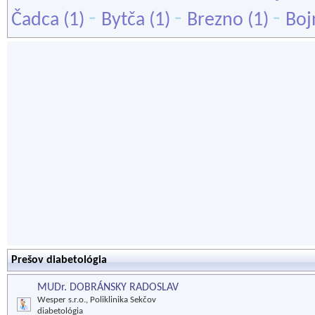
-
-
-
Čadca
(1)
Bytča
(1)
Brezno
(1)
Boj
Prešov diabetológia
MUDr. DOBRÁNSKY RADOSLAV
Wesper s.r.o., Poliklinika Sekčov
diabetológia