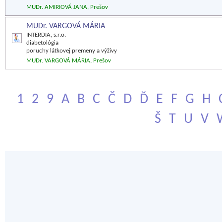
MUDr. AMIRIOVÁ JANA, Prešov
MUDr. VARGOVÁ MÁRIA
INTERDIA, s.r.o.
diabetológia
poruchy látkovej premeny a výživy
MUDr. VARGOVÁ MÁRIA, Prešov
1
2
9
A
B
C
Č
D
Ď
E
F
G
H
Š
T
U
V