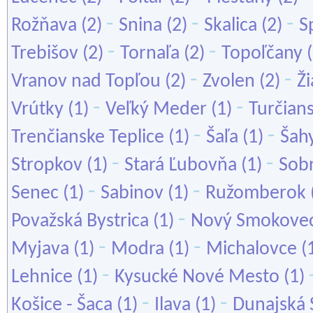
-
-
-
Rožňava
(2)
Snina
(2)
Skalica
(2)
S
-
-
Trebišov
(2)
Tornaľa
(2)
Topoľčany
(
-
-
Vranov nad Topľou
(2)
Zvolen
(2)
Ž
-
-
Vrútky
(1)
Veľký Meder
(1)
Turčians
-
-
Trenčianske Teplice
(1)
Šaľa
(1)
Šah
-
-
Stropkov
(1)
Stará Ľubovňa
(1)
Sob
-
-
Senec
(1)
Sabinov
(1)
Ružomberok
-
Považská Bystrica
(1)
Nový Smokove
-
-
Myjava
(1)
Modra
(1)
Michalovce
(
-
Lehnice
(1)
Kysucké Nové Mesto
(1)
-
-
Košice - Šaca
(1)
Ilava
(1)
Dunajská 