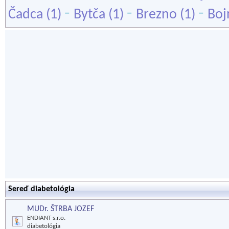
-
-
-
Čadca
(1)
Bytča
(1)
Brezno
(1)
Boj
Sereď diabetológia
MUDr. ŠTRBA JOZEF
ENDIANT s.r.o.
diabetológia