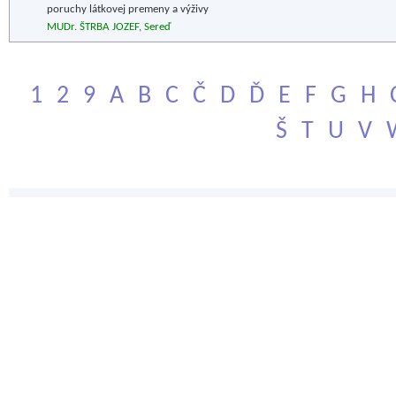
poruchy látkovej premeny a výživy
MUDr. ŠTRBA JOZEF, Sereď
1
2
9
A
B
C
Č
D
Ď
E
F
G
H
Š
T
U
V