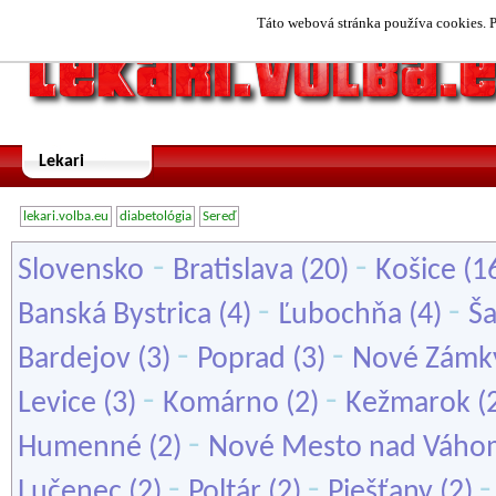
Táto webová stránka používa cookies. P
Lekari
lekari.volba.eu
diabetológia
Sereď
-
-
Slovensko
Bratislava
(20)
Košice
(1
-
-
Banská Bystrica
(4)
Ľubochňa
(4)
Š
-
-
Bardejov
(3)
Poprad
(3)
Nové Zámk
-
-
Levice
(3)
Komárno
(2)
Kežmarok
(
-
Humenné
(2)
Nové Mesto nad Váho
-
-
Lučenec
(2)
Poltár
(2)
Piešťany
(2)