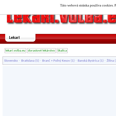
Táto webová stránka používa cookies. P
Lekari
lekari.volba.eu
dorastové lekárstvo
Skalica
-
-
-
-
Slovensko
Bratislava
(5)
Branč + Poľný Kesov
(1)
Banská Bystrica
(1)
Žilina
(