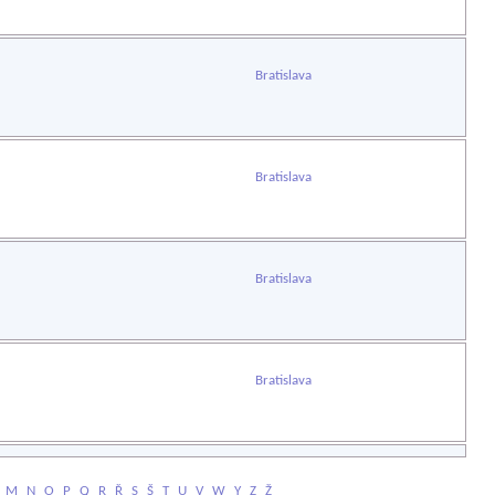
Bratislava
Bratislava
Bratislava
Bratislava
M
N
O
P
Q
R
Ř
S
Š
T
U
V
W
Y
Z
Ž