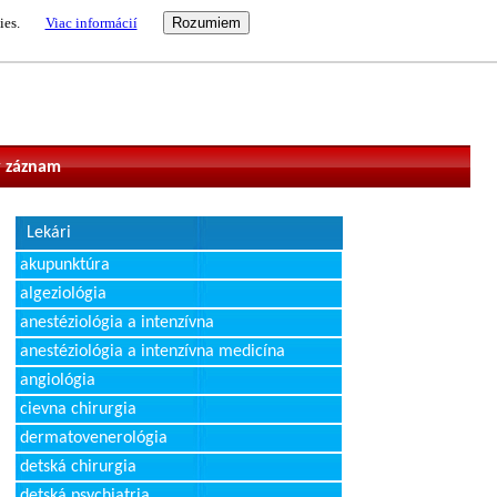
ies.
Viac informácií
vateľ
 záznam
Lekári
akupunktúra
algeziológia
anestéziológia a intenzívna
anestéziológia a intenzívna medicína
angiológia
cievna chirurgia
dermatovenerológia
detská chirurgia
detská psychiatria