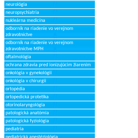
neurológia
neuropsychiatria
nukleárna medicína
odborník na riadenie vo verejnom
zdravotníctve
odborník na riadenie vo verejnom
zdravotníctve MPH
oftalmológia
ochrana zdravia pred ionizujúcim žiarením
onkológia v gynekológii
onkológia v chirurgii
ortopédia
ortopedická protetika
otorinolaryngológia
patologická anatómia
patologická fyziológia
pediatria
pediatrická anestéziológia