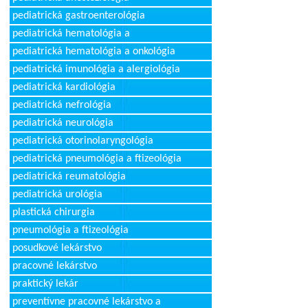
pediatrická gastroenterológia
pediatrická hematológia a
pediatrická hematológia a onkológia
pediatrická imunológia a alergiológia
pediatrická kardiológia
pediatrická nefrológia
pediatrická neurológia
pediatrická otorinolaryngológia
pediatrická pneumológia a ftizeológia
pediatrická reumatológia
pediatrická urológia
plastická chirurgia
pneumológia a ftizeológia
posudkové lekárstvo
pracovné lekárstvo
praktický lekár
preventívne pracovné lekárstvo a