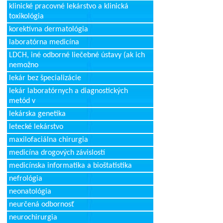
klinické pracovné lekárstvo a klinická
toxikológia
korektívna dermatológia
laboratórna medicína
LDCH, iné odborné liečebné ústavy (ak ich
nemožno
lekár bez špecializácie
lekár laboratórnych a diagnostických
metód v
lekárska genetika
letecké lekárstvo
maxilofaciálna chirurgia
medicína drogových závislostí
medicínska informatika a bioštatistika
nefrológia
neonatológia
neurčená odbornosť
neurochirurgia