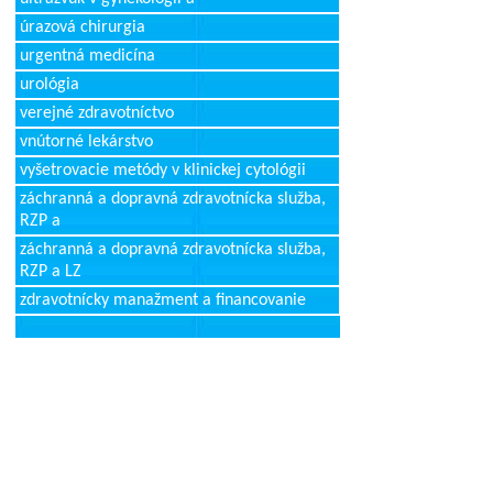
úrazová chirurgia
urgentná medicína
urológia
verejné zdravotníctvo
vnútorné lekárstvo
vyšetrovacie metódy v klinickej cytológii
záchranná a dopravná zdravotnícka služba,
RZP a
záchranná a dopravná zdravotnícka služba,
RZP a LZ
zdravotnícky manažment a financovanie