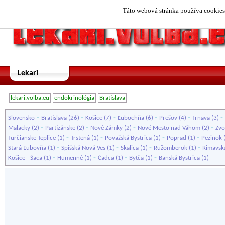
Táto webová stránka používa cookies.
Lekari
lekari.volba.eu
endokrinológia
Bratislava
-
-
-
-
-
-
Slovensko
Bratislava
(26)
Košice
(7)
Ľubochňa
(6)
Prešov
(4)
Trnava
(3)
-
-
-
-
Malacky
(2)
Partizánske
(2)
Nové Zámky
(2)
Nové Mesto nad Váhom
(2)
Zvo
-
-
-
-
Turčianske Teplice
(1)
Trstená
(1)
Považská Bystrica
(1)
Poprad
(1)
Pezinok
-
-
-
-
Stará Ľubovňa
(1)
Spišská Nová Ves
(1)
Skalica
(1)
Ružomberok
(1)
Rimavsk
-
-
-
-
Košice - Šaca
(1)
Humenné
(1)
Čadca
(1)
Bytča
(1)
Banská Bystrica
(1)