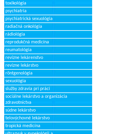
toxikológia
psychiatria
psychiatrická sexuológia
radiačná onkológia
rádiológia
reprodukčná medicína
reumatológia
revízne lekárenstvo
revízne lekárstvo
röntgenológia
sexuológia
služby zdravia pri práci
sociálne lekárstvo a organizácia
zdravotníctva
súdne lekárstvo
telovýchovné lekárstvo
tropická medicína
ultrazvuk v gynekológii a