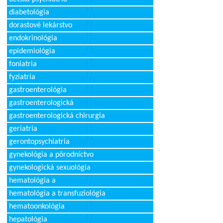
diabetológia
dorastové lekárstvo
endokrinológia
epidemiológia
foniatria
fyziatria
gastroenterológia
gastroenterologická
gastroenterologická chirurgia
geriatria
gerontopsychiatria
gynekológia a pôrodníctvo
gynekologická sexuológia
hematológia a
hematológia a transfuziológia
hematoonkológia
hepatológia