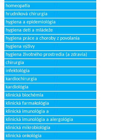
homeopatia
hrudníková chirurgia
hygiena a epidemiológia
hygiena detí a mládeže
hygiena práce a choroby z povolania
hygiena výživy
hygiena životného prostredia (a zdravia)
chirurgia
infektológia
kardiochirurgia
kardiológia
klinická biochémia
klinická farmakológia
klinická imunológia a
klinická imunológia a alergológia
klinická mikrobiológia
klinická onkológia