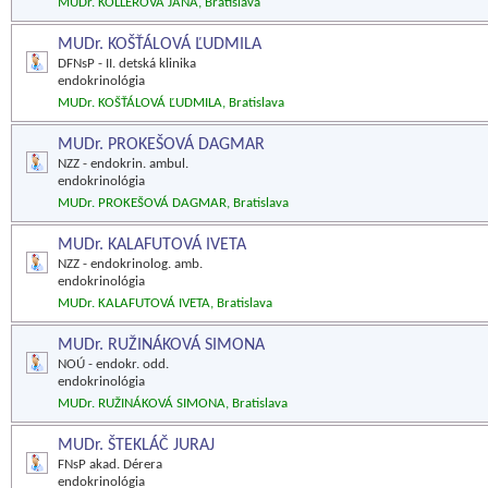
MUDr. KOLLEROVÁ JANA, Bratislava
MUDr. KOŠŤÁLOVÁ ĽUDMILA
DFNsP - II. detská klinika
endokrinológia
MUDr. KOŠŤÁLOVÁ ĽUDMILA, Bratislava
MUDr. PROKEŠOVÁ DAGMAR
NZZ - endokrin. ambul.
endokrinológia
MUDr. PROKEŠOVÁ DAGMAR, Bratislava
MUDr. KALAFUTOVÁ IVETA
NZZ - endokrinolog. amb.
endokrinológia
MUDr. KALAFUTOVÁ IVETA, Bratislava
MUDr. RUŽINÁKOVÁ SIMONA
NOÚ - endokr. odd.
endokrinológia
MUDr. RUŽINÁKOVÁ SIMONA, Bratislava
MUDr. ŠTEKLÁČ JURAJ
FNsP akad. Dérera
endokrinológia