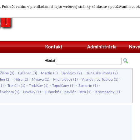
 Pokračovaním v prehliadaní si tejto webovej stránky súhlasíte s používaním cook
Neprihlásený uží
Kontakt
Administrácia
Nový
Hľadať
-
-
-
-
-
Žilina
(3)
Lučenec
(3)
Martin
(3)
Bardejov
(2)
Dunajská Streda
(2)
-
-
-
-
-
len
(2)
Nitra
(2)
Myjava
(1)
Michalovce
(1)
Vranov nad Topľou
(1)
-
-
-
-
-
(1)
Trenčín
(1)
Trebišov
(1)
Topoľčany
(1)
Šamorín
(1)
-
-
-
-
á Sobota
(1)
Nováky
(1)
Ľubochňa - pavilón Fatra
(1)
Krompachy
(1)