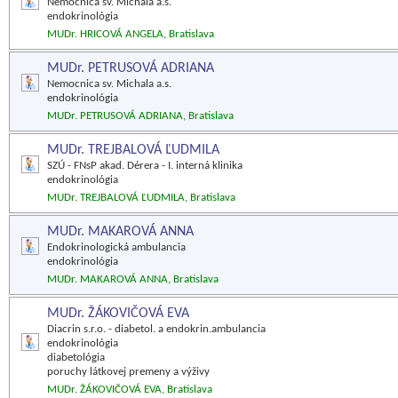
Nemocnica sv. Michala a.s.
endokrinológia
MUDr. HRICOVÁ ANGELA, Bratislava
MUDr. PETRUSOVÁ ADRIANA
Nemocnica sv. Michala a.s.
endokrinológia
MUDr. PETRUSOVÁ ADRIANA, Bratislava
MUDr. TREJBALOVÁ ĽUDMILA
SZÚ - FNsP akad. Dérera - I. interná klinika
endokrinológia
MUDr. TREJBALOVÁ ĽUDMILA, Bratislava
MUDr. MAKAROVÁ ANNA
Endokrinologická ambulancia
endokrinológia
MUDr. MAKAROVÁ ANNA, Bratislava
MUDr. ŽÁKOVIČOVÁ EVA
Diacrin s.r.o. - diabetol. a endokrin.ambulancia
endokrinológia
diabetológia
poruchy látkovej premeny a výživy
MUDr. ŽÁKOVIČOVÁ EVA, Bratislava