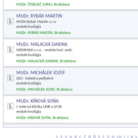
MUDr. ŠTEKLÁČ JURAJ, Bratislava
MUDr. RYBÁR MARTIN
MUDr.Rybár Martin s.r.o
endokrinológia
MUDr. RYBÁR MARTIN, Bratislava
MUDr. MALACKÁ DARINA
MEDIMAD s.r.o. - endokrinol. amb.
endokrinológia
MUDr. MALACKÁ DARINA, Bratislava
MUDr. MICHÁLEK JOZEF
SZU - katedra pediatrie
endokrinológia
MUDr. MICHÁLEK JOZEF, Bratislava
MUDr. KIŇOVÁ SOŇA
I. Interná klinika UNB a LFUK
endokrinológia
MUDr. KIŇOVÁ SOŇA, Bratislava
1
2
9
A
B
C
Č
D
Ď
E
F
G
H
CH
I
J
K
L