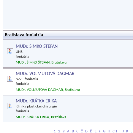
Bratislava foniatria
MUDr. ŠIMKO ŠTEFAN
UNB
foniatria
MUDr. ŠIMKO ŠTEFAN, Bratislava
MUDr. VOLMUTOVÁ DAGMAR
NZZ - foniatria
foniatria
MUDr. VOLMUTOVÁ DAGMAR, Bratislava
MUDr. KRÁTKA ERIKA
Klinika plastickej chirurgie
foniatria
MUDr. KRÁTKA ERIKA, Bratislava
1
2
9
A
B
C
Č
D
Ď
E
F
G
H
CH
I
J
K
L