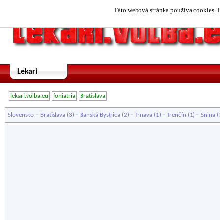
Táto webová stránka používa cookies. P
Lekari
lekari.volba.eu
foniatria
Bratislava
-
-
-
-
-
Slovensko
Bratislava
(3)
Banská Bystrica
(2)
Trnava
(1)
Trenčín
(1)
Snina
(