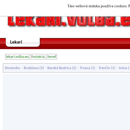
Táto webová stránka používa cookies. P
Lekari
lekari.volba.eu
foniatria
Sereď
-
-
-
-
-
Slovensko
Bratislava
(3)
Banská Bystrica
(2)
Trnava
(1)
Trenčín
(1)
Snina
(