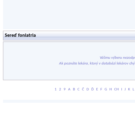
Sereď foniatria
Vášmu výberu nezodpo
Ak poznáte lekára, ktorý v databázi lekárov ch
1
2
9
A
B
C
Č
D
Ď
E
F
G
H
CH
I
J
K
L