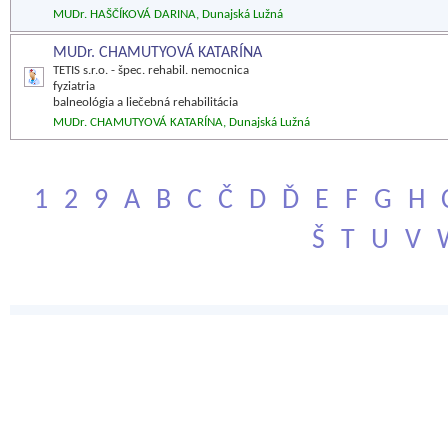
MUDr. HAŠČÍKOVÁ DARINA, Dunajská Lužná
MUDr. CHAMUTYOVÁ KATARÍNA
TETIS s.r.o. - špec. rehabil. nemocnica
fyziatria
balneológia a liečebná rehabilitácia
MUDr. CHAMUTYOVÁ KATARÍNA, Dunajská Lužná
1
2
9
A
B
C
Č
D
Ď
E
F
G
H
Š
T
U
V