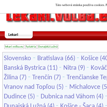
Táto webová stránka používa cookies. P
Lekari
lekari.volba.eu
fyziatria
Dunajská Lužná
-
-
Slovensko
Bratislava
(66)
Košice
(4
-
-
Banská Bystrica
(11)
Nitra
(9)
Ková
-
-
Žilina
(7)
Trenčín
(7)
Trenčianske Te
-
Vranov nad Topľou
(5)
Michalovce
(5
-
Dudince
(5)
Dubnica nad Váhom
(4)
-
Dunajská Lužná
(4)
Košice - Šaca
(4)