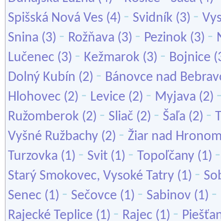
-
-
Spišská Nová Ves
(4)
Svidník
(3)
Vys
-
-
-
Snina
(3)
Rožňava
(3)
Pezinok
(3)
-
-
Lučenec
(3)
Kežmarok
(3)
Bojnice
(
-
Dolný Kubín
(2)
Bánovce nad Bebrav
-
-
Hlohovec
(2)
Levice
(2)
Myjava
(2)
-
-
-
Ružomberok
(2)
Sliač
(2)
Šaľa
(2)
T
-
Vyšné Ružbachy
(2)
Žiar nad Hrono
-
-
Turzovka
(1)
Svit
(1)
Topoľčany
(1)
-
Starý Smokovec, Vysoké Tatry
(1)
So
-
-
-
Senec
(1)
Sečovce
(1)
Sabinov
(1)
-
-
Rajecké Teplice
(1)
Rajec
(1)
Piešťa