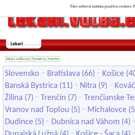
Táto webová stránka používa cookies. P
Lekari
lekari.volba.eu
fyziatria
Martin
-
-
Slovensko
Bratislava
(66)
Košice
(4
-
-
Banská Bystrica
(11)
Nitra
(9)
Ková
-
-
Žilina
(7)
Trenčín
(7)
Trenčianske Te
-
Vranov nad Topľou
(5)
Michalovce
(5
-
Dudince
(5)
Dubnica nad Váhom
(4)
-
Dunajská Lužná
(4)
Košice - Šaca
(4)