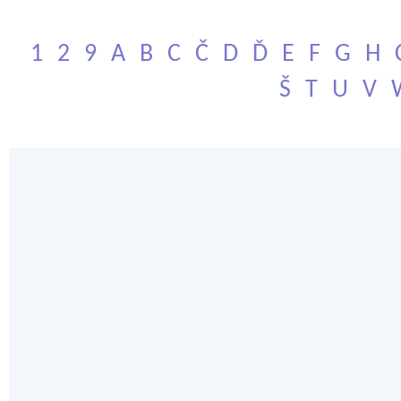
1
2
9
A
B
C
Č
D
Ď
E
F
G
H
Š
T
U
V