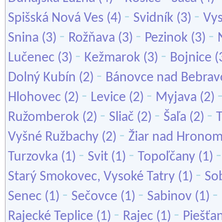
-
-
Spišská Nová Ves
(4)
Svidník
(3)
Vys
-
-
-
Snina
(3)
Rožňava
(3)
Pezinok
(3)
-
-
Lučenec
(3)
Kežmarok
(3)
Bojnice
(
-
Dolný Kubín
(2)
Bánovce nad Bebrav
-
-
Hlohovec
(2)
Levice
(2)
Myjava
(2)
-
-
-
Ružomberok
(2)
Sliač
(2)
Šaľa
(2)
T
-
Vyšné Ružbachy
(2)
Žiar nad Hrono
-
-
Turzovka
(1)
Svit
(1)
Topoľčany
(1)
-
Starý Smokovec, Vysoké Tatry
(1)
So
-
-
-
Senec
(1)
Sečovce
(1)
Sabinov
(1)
-
-
Rajecké Teplice
(1)
Rajec
(1)
Piešťa