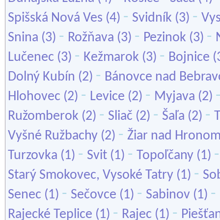
-
-
Spišská Nová Ves
(4)
Svidník
(3)
Vys
-
-
-
Snina
(3)
Rožňava
(3)
Pezinok
(3)
-
-
Lučenec
(3)
Kežmarok
(3)
Bojnice
(
-
Dolný Kubín
(2)
Bánovce nad Bebrav
-
-
Hlohovec
(2)
Levice
(2)
Myjava
(2)
-
-
-
Ružomberok
(2)
Sliač
(2)
Šaľa
(2)
T
-
Vyšné Ružbachy
(2)
Žiar nad Hrono
-
-
Turzovka
(1)
Svit
(1)
Topoľčany
(1)
-
Starý Smokovec, Vysoké Tatry
(1)
So
-
-
-
Senec
(1)
Sečovce
(1)
Sabinov
(1)
-
-
Rajecké Teplice
(1)
Rajec
(1)
Piešťa