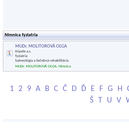
Nimnica fyziatria
MUDr. MOLITOROVÁ OĽGA
Kúpele a.s.
fyziatria
balneológia a liečebná rehabilitácia
MUDr. MOLITOROVÁ OĽGA, Nimnica
1
2
9
A
B
C
Č
D
Ď
E
F
G
H
Š
T
U
V