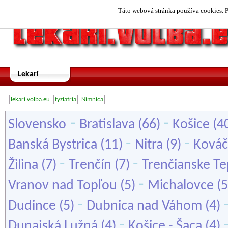
Táto webová stránka používa cookies. P
Lekari
lekari.volba.eu
fyziatria
Nimnica
-
-
Slovensko
Bratislava
(66)
Košice
(4
-
-
Banská Bystrica
(11)
Nitra
(9)
Ková
-
-
Žilina
(7)
Trenčín
(7)
Trenčianske Te
-
Vranov nad Topľou
(5)
Michalovce
(5
-
Dudince
(5)
Dubnica nad Váhom
(4)
-
Dunajská Lužná
(4)
Košice - Šaca
(4)