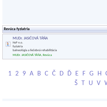
Revúca fyziatria
MUDr. JASIČOVÁ TÁŇA
NsP n.o.
fyziatria
balneológia a liečebná rehabilitácia
MUDr. JASIČOVÁ TÁŇA, Revúca
1
2
9
A
B
C
Č
D
Ď
E
F
G
H
Š
T
U
V