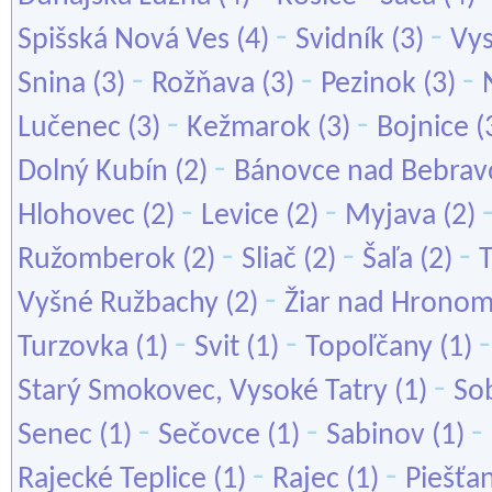
-
-
Spišská Nová Ves
(4)
Svidník
(3)
Vys
-
-
-
Snina
(3)
Rožňava
(3)
Pezinok
(3)
-
-
Lučenec
(3)
Kežmarok
(3)
Bojnice
(
-
Dolný Kubín
(2)
Bánovce nad Bebrav
-
-
Hlohovec
(2)
Levice
(2)
Myjava
(2)
-
-
-
Ružomberok
(2)
Sliač
(2)
Šaľa
(2)
T
-
Vyšné Ružbachy
(2)
Žiar nad Hrono
-
-
Turzovka
(1)
Svit
(1)
Topoľčany
(1)
-
Starý Smokovec, Vysoké Tatry
(1)
So
-
-
-
Senec
(1)
Sečovce
(1)
Sabinov
(1)
-
-
Rajecké Teplice
(1)
Rajec
(1)
Piešťa