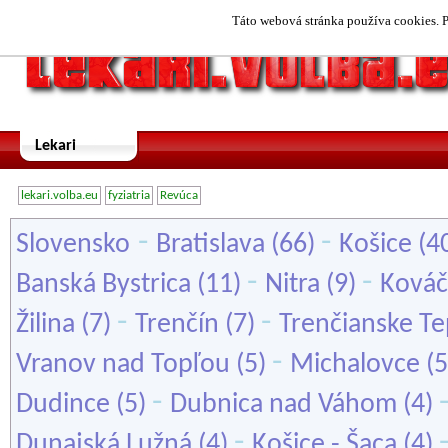
Táto webová stránka používa cookies. P
Lekari
lekari.volba.eu
fyziatria
Revúca
-
-
Slovensko
Bratislava
(66)
Košice
(4
-
-
Banská Bystrica
(11)
Nitra
(9)
Ková
-
-
Žilina
(7)
Trenčín
(7)
Trenčianske Te
-
Vranov nad Topľou
(5)
Michalovce
(5
-
Dudince
(5)
Dubnica nad Váhom
(4)
-
Dunajská Lužná
(4)
Košice - Šaca
(4)