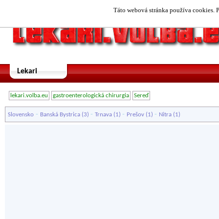
Táto webová stránka používa cookies. P
Lekari
lekari.volba.eu
gastroenterologická chirurgia
Sereď
-
-
-
-
Slovensko
Banská Bystrica
(3)
Trnava
(1)
Prešov
(1)
Nitra
(1)