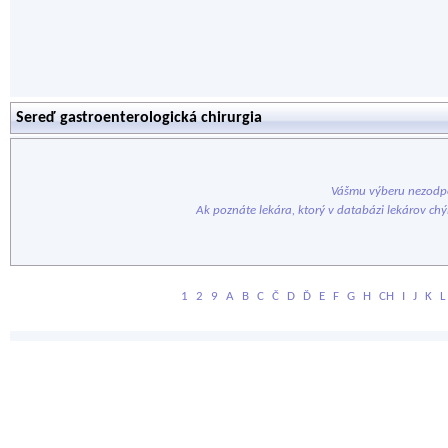
Sereď gastroenterologická chirurgia
Vášmu výberu nezodpo
Ak poznáte lekára, ktorý v databázi lekárov ch
1
2
9
A
B
C
Č
D
Ď
E
F
G
H
CH
I
J
K
L