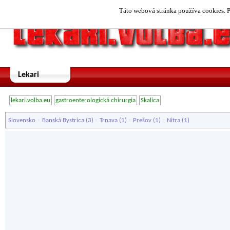
Táto webová stránka používa cookies. P
Lekari
lekari.volba.eu
gastroenterologická chirurgia
Skalica
-
-
-
-
Slovensko
Banská Bystrica
(3)
Trnava
(1)
Prešov
(1)
Nitra
(1)