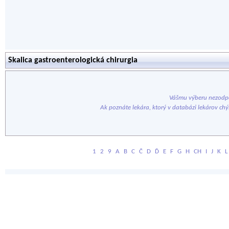
Skalica gastroenterologická chirurgia
Vášmu výberu nezodpo
Ak poznáte lekára, ktorý v databázi lekárov ch
1
2
9
A
B
C
Č
D
Ď
E
F
G
H
CH
I
J
K
L