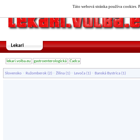
Táto webová stránka používa cookies. P
Lekari
lekari.volba.eu
gastroenterologická
Čadca
-
-
-
-
Slovensko
Ružomberok
(2)
Žilina
(1)
Levoča
(1)
Banská Bystrica
(1)