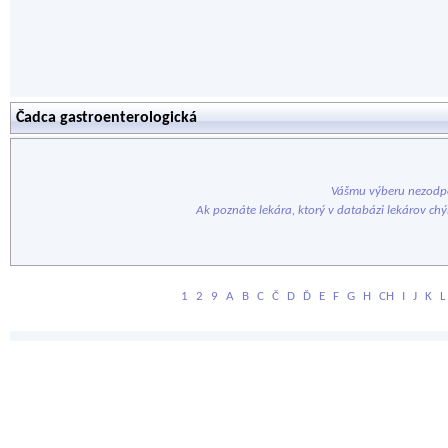
Čadca gastroenterologická
Vášmu výberu nezodpo
Ak poznáte lekára, ktorý v databázi lekárov ch
1
2
9
A
B
C
Č
D
Ď
E
F
G
H
CH
I
J
K
L