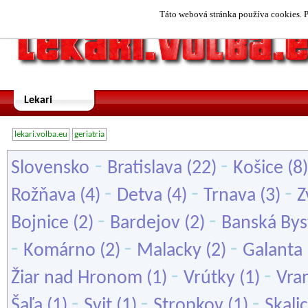
Táto webová stránka používa cookies. P
Lekari
lekari.volba.eu
geriatria
-
-
Slovensko
Bratislava
(22)
Košice
(8
-
-
-
Rožňava
(4)
Detva
(4)
Trnava
(3)
Z
-
-
Bojnice
(2)
Bardejov
(2)
Banská Bys
-
-
-
Komárno
(2)
Malacky
(2)
Galanta
-
-
Žiar nad Hronom
(1)
Vrútky
(1)
Vra
-
-
-
Šaľa
(1)
Svit
(1)
Stropkov
(1)
Skali