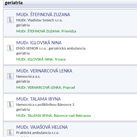
geriatria
MUDr. ŠTEFINOVÁ ZUZANA
MUDr. Vladislav Smiech s.r.o.
geriatria
MUDr. ŠTEFINOVÁ ZUZANA, Prievidza
MUDr. IGLOVSKÁ NINA
ENSÓ-SENIOR s.r.o., geriatrická ambulancia
geriatria
MUDr. IGLOVSKÁ NINA, Trnava
MUDr. VERNARCOVÁ LENKA
Nemocnica a.s.
geriatria
MUDr. VERNARCOVÁ LENKA, Poprad
MUDr. TALAMA IRYNA
Nemocnica s poliklinikou Bánovce 3
geriatria
MUDr. TALAMA IRYNA, Bánovce nad Bebravou
MUDr. VAJAŠOVÁ HELENA
Praktická ambulancia s.r.o.