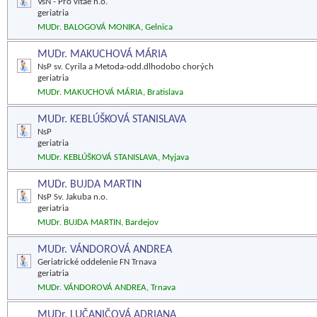
VšN - Pro vitae n.o.
geriatria
MUDr. BALOGOVÁ MONIKA, Gelnica
MUDr. MAKUCHOVÁ MÁRIA
NsP sv. Cyrila a Metoda-odd.dlhodobo chorých
geriatria
MUDr. MAKUCHOVÁ MÁRIA, Bratislava
MUDr. KEBLÚŠKOVÁ STANISLAVA
NsP
geriatria
MUDr. KEBLÚŠKOVÁ STANISLAVA, Myjava
MUDr. BUJDA MARTIN
NsP Sv. Jakuba n.o.
geriatria
MUDr. BUJDA MARTIN, Bardejov
MUDr. VÁNDOROVÁ ANDREA
Geriatrické oddelenie FN Trnava
geriatria
MUDr. VÁNDOROVÁ ANDREA, Trnava
MUDr. LUČANIČOVÁ ADRIANA