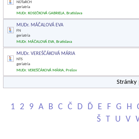
NÚTaRCH
geriatria
MUDr. KOSEČKOVÁ GABRIELA, Bratislava
MUDr. MÁČALOVÁ EVA
FN
geriatria
MUDr. MÁČALOVÁ EVA, Bratislava
MUDr. VEREŠČÁKOVÁ MÁRIA
NTS
geriatria
MUDr. VEREŠČÁKOVÁ MÁRIA, Prešov
Stránky
1
2
9
A
B
C
Č
D
Ď
E
F
G
H
Š
T
U
V