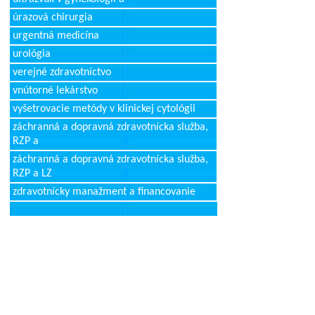
úrazová chirurgia
urgentná medicína
urológia
verejné zdravotníctvo
vnútorné lekárstvo
vyšetrovacie metódy v klinickej cytológii
záchranná a dopravná zdravotnícka služba,
RZP a
záchranná a dopravná zdravotnícka služba,
RZP a LZ
zdravotnícky manažment a financovanie