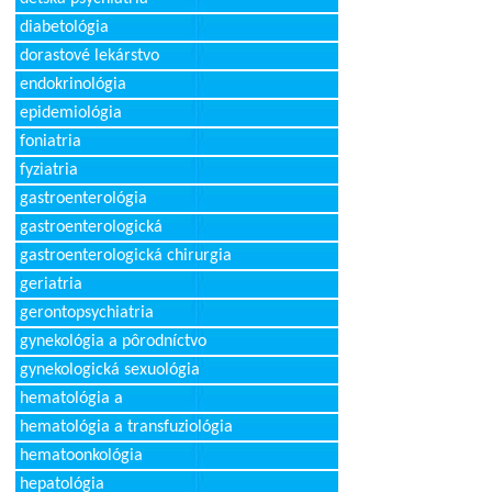
diabetológia
dorastové lekárstvo
endokrinológia
epidemiológia
foniatria
fyziatria
gastroenterológia
gastroenterologická
gastroenterologická chirurgia
geriatria
gerontopsychiatria
gynekológia a pôrodníctvo
gynekologická sexuológia
hematológia a
hematológia a transfuziológia
hematoonkológia
hepatológia