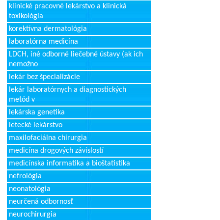
klinické pracovné lekárstvo a klinická
toxikológia
korektívna dermatológia
laboratórna medicína
LDCH, iné odborné liečebné ústavy (ak ich
nemožno
lekár bez špecializácie
lekár laboratórnych a diagnostických
metód v
lekárska genetika
letecké lekárstvo
maxilofaciálna chirurgia
medicína drogových závislostí
medicínska informatika a bioštatistika
nefrológia
neonatológia
neurčená odbornosť
neurochirurgia