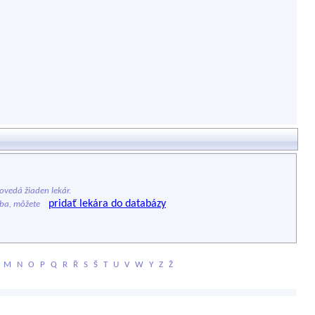
vedá žiaden lekár.
pridať lekára do databázy
ýba, môžete
M
N
O
P
Q
R
Ř
S
Š
T
U
V
W
Y
Z
Ž