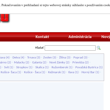
 Pokračovaním v prehliadaní si tejto webovej stránky súhlasíte s používaním cook
Neprihlásený uží
Kontakt
Administrácia
Nový
Hľadať
-
-
-
-
-
-
ňava
(4)
Detva
(4)
Trnava
(3)
Zvolen
(3)
Žilina
(3)
Poprad
(3)
-
-
-
-
-
árno
(2)
Malacky
(2)
Galanta
(2)
Nové Zámky
(2)
Prievidza
(2)
-
-
-
-
-
1)
Svit
(1)
Stropkov
(1)
Skalica
(1)
Ružomberok
(1)
Považská Bystrica
(1)
-
-
-
-
-
-
Košice- Šaca
(1)
Košice - Šaca
(1)
Kežmarok
(1)
Ilava
(1)
Horný Bar
(1)