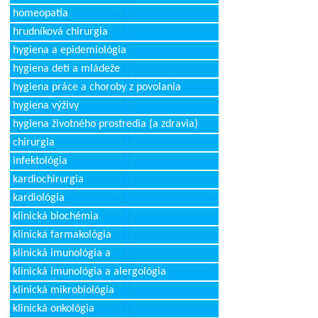
homeopatia
hrudníková chirurgia
hygiena a epidemiológia
hygiena detí a mládeže
hygiena práce a choroby z povolania
hygiena výživy
hygiena životného prostredia (a zdravia)
chirurgia
infektológia
kardiochirurgia
kardiológia
klinická biochémia
klinická farmakológia
klinická imunológia a
klinická imunológia a alergológia
klinická mikrobiológia
klinická onkológia