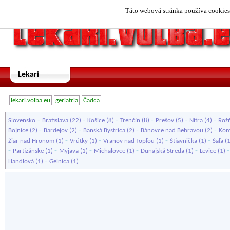
Táto webová stránka používa cookies.
Lekari
lekari.volba.eu
geriatria
Čadca
-
-
-
-
-
-
Slovensko
Bratislava
(22)
Košice
(8)
Trenčín
(8)
Prešov
(5)
Nitra
(4)
Rož
-
-
-
-
Bojnice
(2)
Bardejov
(2)
Banská Bystrica
(2)
Bánovce nad Bebravou
(2)
Kom
-
-
-
-
Žiar nad Hronom
(1)
Vrútky
(1)
Vranov nad Topľou
(1)
Štiavnička
(1)
Šaľa
(
-
-
-
-
-
Partizánske
(1)
Myjava
(1)
Michalovce
(1)
Dunajská Streda
(1)
Levice
(1)
-
Handlová
(1)
Gelnica
(1)