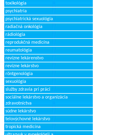
toxikológia
psychiatria
psychiatrická sexuológia
radiačná onkológia
rádiológia
reprodukčná medicína
reumatológia
revízne lekárenstvo
revízne lekárstvo
röntgenológia
sexuológia
služby zdravia pri práci
sociálne lekárstvo a organizácia
zdravotníctva
súdne lekárstvo
telovýchovné lekárstvo
tropická medicína
ultrazvuk v gynekológii a