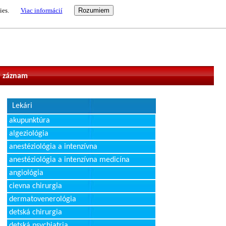
ies.
Viac informácií
vateľ
 záznam
Lekári
akupunktúra
algeziológia
anestéziológia a intenzívna
anestéziológia a intenzívna medicína
angiológia
cievna chirurgia
dermatovenerológia
detská chirurgia
detská psychiatria