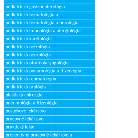
pediatrická gastroenterológia
pediatrická hematológia a
pediatrická hematológia a onkológia
pediatrická imunológia a alergiológia
pediatrická kardiológia
pediatrická nefrológia
pediatrická neurológia
pediatrická otorinolaryngológia
pediatrická pneumológia a ftizeológia
pediatrická reumatológia
pediatrická urológia
plastická chirurgia
pneumológia a ftizeológia
posudkové lekárstvo
pracovné lekárstvo
praktický lekár
preventívne pracovné lekárstvo a