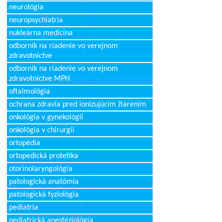
neurológia
neuropsychiatria
nukleárna medicína
odborník na riadenie vo verejnom
zdravotníctve
odborník na riadenie vo verejnom
zdravotníctve MPH
oftalmológia
ochrana zdravia pred ionizujúcim žiarením
onkológia v gynekológii
onkológia v chirurgii
ortopédia
ortopedická protetika
otorinolaryngológia
patologická anatómia
patologická fyziológia
pediatria
pediatrická anestéziológia