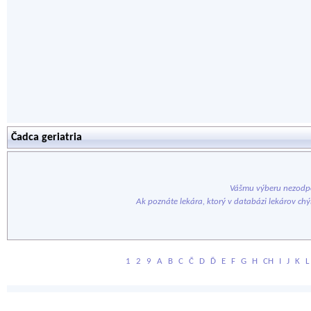
Čadca geriatria
Vášmu výberu nezodpo
Ak poznáte lekára, ktorý v databázi lekárov ch
1
2
9
A
B
C
Č
D
Ď
E
F
G
H
CH
I
J
K
L