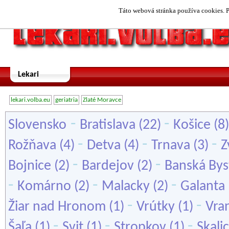
Táto webová stránka používa cookies. P
Lekari
lekari.volba.eu
geriatria
Zlaté Moravce
-
-
Slovensko
Bratislava
(22)
Košice
(8
-
-
-
Rožňava
(4)
Detva
(4)
Trnava
(3)
Z
-
-
Bojnice
(2)
Bardejov
(2)
Banská Bys
-
-
-
Komárno
(2)
Malacky
(2)
Galanta
-
-
Žiar nad Hronom
(1)
Vrútky
(1)
Vra
-
-
-
Šaľa
(1)
Svit
(1)
Stropkov
(1)
Skali