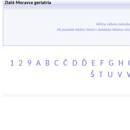
Zlaté Moravce geriatria
Vášmu výberu nezodpo
Ak poznáte lekára, ktorý v databázi lekárov ch
1
2
9
A
B
C
Č
D
Ď
E
F
G
H
Š
T
U
V