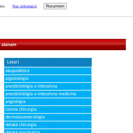
ies.
Viac informácií
vateľ
 záznam
Lekári
akupunktúra
algeziológia
anestéziológia a intenzívna
anestéziológia a intenzívna medicína
angiológia
cievna chirurgia
dermatovenerológia
detská chirurgia
detská psychiatria