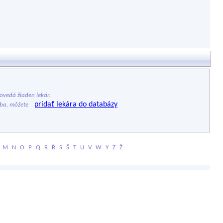
vedá žiaden lekár.
pridať lekára do databázy
ýba, môžete
M
N
O
P
Q
R
Ř
S
Š
T
U
V
W
Y
Z
Ž