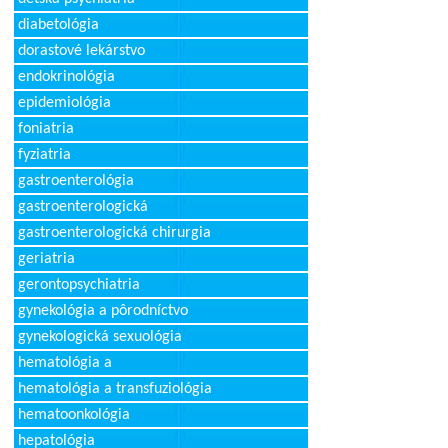
diabetológia
dorastové lekárstvo
endokrinológia
epidemiológia
foniatria
fyziatria
gastroenterológia
gastroenterologická
gastroenterologická chirurgia
geriatria
gerontopsychiatria
gynekológia a pôrodníctvo
gynekologická sexuológia
hematológia a
hematológia a transfuziológia
hematoonkológia
hepatológia