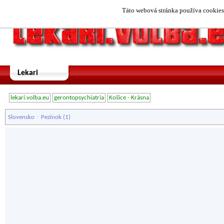
Táto webová stránka používa cookies.
Lekari
lekari.volba.eu
gerontopsychiatria
Košice - Krásna
-
Slovensko
Pezinok
(1)