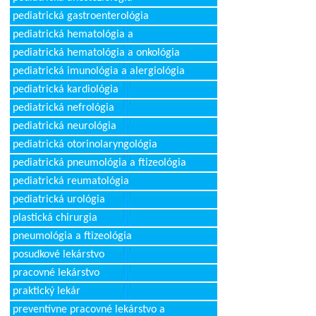
pediatrická gastroenterológia
pediatrická hematológia a
pediatrická hematológia a onkológia
pediatrická imunológia a alergiológia
pediatrická kardiológia
pediatrická nefrológia
pediatrická neurológia
pediatrická otorinolaryngológia
pediatrická pneumológia a ftizeológia
pediatrická reumatológia
pediatrická urológia
plastická chirurgia
pneumológia a ftizeológia
posudkové lekárstvo
pracovné lekárstvo
praktický lekár
preventívne pracovné lekárstvo a