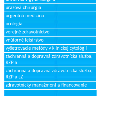
úrazová chirurgia
urgentná medicína
urológia
verejné zdravotníctvo
vnútorné lekárstvo
vyšetrovacie metódy v klinickej cytológii
záchranná a dopravná zdravotnícka služba,
RZP a
záchranná a dopravná zdravotnícka služba,
RZP a LZ
zdravotnícky manažment a financovanie