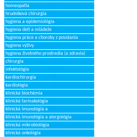
homeopatia
hrudníková chirurgia
hygiena a epidemiológia
hygiena detí a mládeže
hygiena práce a choroby z povolania
hygiena výživy
hygiena životného prostredia (a zdravia)
chirurgia
infektológia
kardiochirurgia
kardiológia
klinická biochémia
klinická farmakológia
klinická imunológia a
klinická imunológia a alergológia
klinická mikrobiológia
klinická onkológia