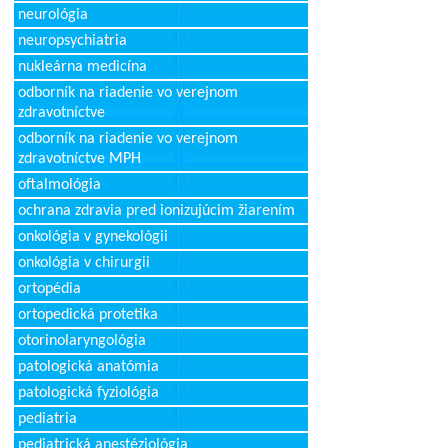
neurológia
neuropsychiatria
nukleárna medicína
odborník na riadenie vo verejnom
zdravotníctve
odborník na riadenie vo verejnom
zdravotníctve MPH
oftalmológia
ochrana zdravia pred ionizujúcim žiarením
onkológia v gynekológii
onkológia v chirurgii
ortopédia
ortopedická protetika
otorinolaryngológia
patologická anatómia
patologická fyziológia
pediatria
pediatrická anestéziológia