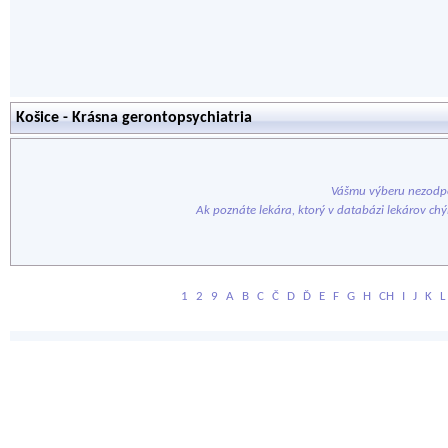
Košice - Krásna gerontopsychiatria
Vášmu výberu nezodpo
Ak poznáte lekára, ktorý v databázi lekárov ch
1
2
9
A
B
C
Č
D
Ď
E
F
G
H
CH
I
J
K
L