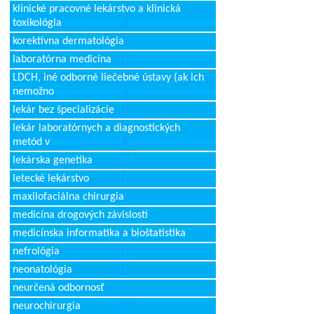
klinické pracovné lekárstvo a klinická
toxikológia
korektívna dermatológia
laboratórna medicína
LDCH, iné odborné liečebné ústavy (ak ich
nemožno
lekár bez špecializácie
lekár laboratórnych a diagnostických
metód v
lekárska genetika
letecké lekárstvo
maxilofaciálna chirurgia
medicína drogových závislostí
medicínska informatika a bioštatistika
nefrológia
neonatológia
neurčená odbornosť
neurochirurgia