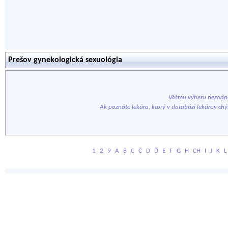
Prešov gynekologická sexuológia
Vášmu výberu nezodpo
Ak poznáte lekára, ktorý v databázi lekárov ch
1
2
9
A
B
C
Č
D
Ď
E
F
G
H
CH
I
J
K
L