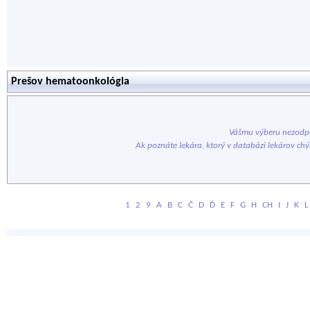
Prešov hematoonkológia
Vášmu výberu nezodpo
Ak poznáte lekára, ktorý v databázi lekárov ch
1
2
9
A
B
C
Č
D
Ď
E
F
G
H
CH
I
J
K
L