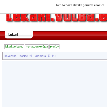
Táto webová stránka používa cookies. P
Lekari
lekari.volba.eu
hematoonkológia
Prešov
-
-
Slovensko
Košice
(2)
Olomouc, ČR
(1)