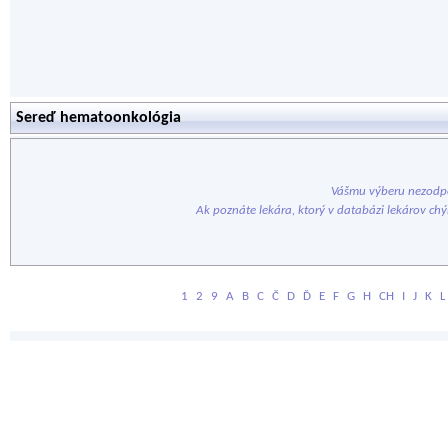
Sereď hematoonkológia
Vášmu výberu nezodpo
Ak poznáte lekára, ktorý v databázi lekárov ch
1
2
9
A
B
C
Č
D
Ď
E
F
G
H
CH
I
J
K
L