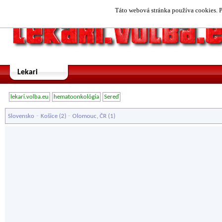
Táto webová stránka používa cookies. P
Lekari
lekari.volba.eu
hematoonkológia
Sereď
-
-
Slovensko
Košice
(2)
Olomouc, ČR
(1)