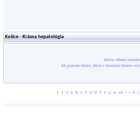
Košice - Krásna hepatológia
Vášmu výberu nezodpo
Ak poznáte lekára, ktorý v databázi lekárov ch
1
2
9
A
B
C
Č
D
Ď
E
F
G
H
CH
I
J
K
L