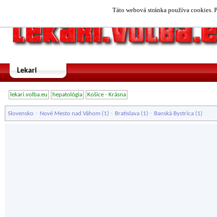
Táto webová stránka používa cookies. P
Lekari
lekari.volba.eu
hepatológia
Košice - Krásna
-
-
-
Slovensko
Nové Mesto nad Váhom
(1)
Bratislava
(1)
Banská Bystrica
(1)