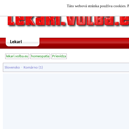
Táto webová stránka používa cookies. P
Lekari
lekari.volba.eu
homeopatia
Prievidza
-
Slovensko
Komárno
(1)