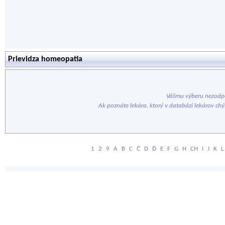
Prievidza homeopatia
Vášmu výberu nezodpo
Ak poznáte lekára, ktorý v databázi lekárov ch
1
2
9
A
B
C
Č
D
Ď
E
F
G
H
CH
I
J
K
L