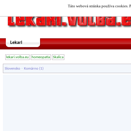
Táto webová stránka používa cookies. P
Lekari
lekari.volba.eu
homeopatia
Skalica
-
Slovensko
Komárno
(1)