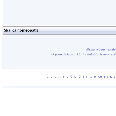
Skalica homeopatia
Vášmu výberu nezodpo
Ak poznáte lekára, ktorý v databázi lekárov ch
1
2
9
A
B
C
Č
D
Ď
E
F
G
H
CH
I
J
K
L