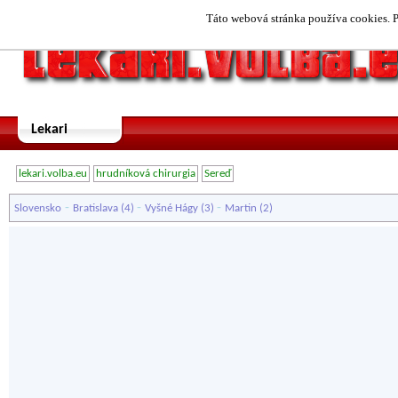
Táto webová stránka používa cookies. P
Lekari
lekari.volba.eu
hrudníková chirurgia
Sereď
-
-
-
Slovensko
Bratislava
(4)
Vyšné Hágy
(3)
Martin
(2)