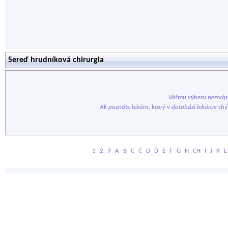
Sereď hrudníková chirurgia
Vášmu výberu nezodpo
Ak poznáte lekára, ktorý v databázi lekárov ch
1
2
9
A
B
C
Č
D
Ď
E
F
G
H
CH
I
J
K
L