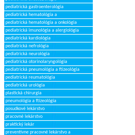
pediatrická gastroenterológia
pediatrická hematológia a
pediatrická hematológia a onkológia
pediatrická imunológia a alergiológia
pediatrická kardiológia
pediatrická nefrológia
pediatrická neurológia
pediatrická otorinolaryngológia
pediatrická pneumológia a ftizeológia
pediatrická reumatológia
pediatrická urológia
plastická chirurgia
pneumológia a ftizeológia
posudkové lekárstvo
pracovné lekárstvo
praktický lekár
preventívne pracovné lekárstvo a