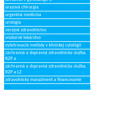
úrazová chirurgia
urgentná medicína
urológia
verejné zdravotníctvo
vnútorné lekárstvo
vyšetrovacie metódy v klinickej cytológii
záchranná a dopravná zdravotnícka služba,
RZP a
záchranná a dopravná zdravotnícka služba,
RZP a LZ
zdravotnícky manažment a financovanie