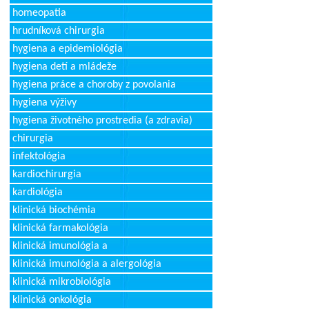
homeopatia
hrudníková chirurgia
hygiena a epidemiológia
hygiena detí a mládeže
hygiena práce a choroby z povolania
hygiena výživy
hygiena životného prostredia (a zdravia)
chirurgia
infektológia
kardiochirurgia
kardiológia
klinická biochémia
klinická farmakológia
klinická imunológia a
klinická imunológia a alergológia
klinická mikrobiológia
klinická onkológia