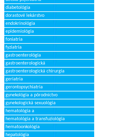
diabetológia
dorastové lekárstvo
endokrinológia
epidemiológia
foniatria
fyziatria
gastroenterológia
gastroenterologická
gastroenterologická chirurgia
geriatria
gerontopsychiatria
gynekológia a pôrodníctvo
gynekologická sexuológia
hematológia a
hematológia a transfuziológia
hematoonkológia
hepatológia