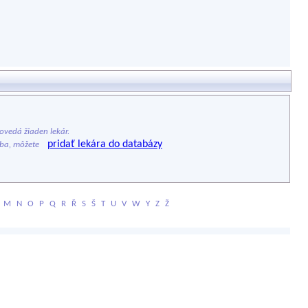
vedá žiaden lekár.
pridať lekára do databázy
ýba, môžete
M
N
O
P
Q
R
Ř
S
Š
T
U
V
W
Y
Z
Ž