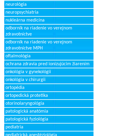
neurológia
neuropsychiatria
nukleárna medicína
odborník na riadenie vo verejnom
zdravotníctve
odborník na riadenie vo verejnom
zdravotníctve MPH
oftalmológia
ochrana zdravia pred ionizujúcim žiarením
onkológia v gynekológii
onkológia v chirurgii
ortopédia
ortopedická protetika
otorinolaryngológia
patologická anatómia
patologická fyziológia
pediatria
pediatrická anestéziológia