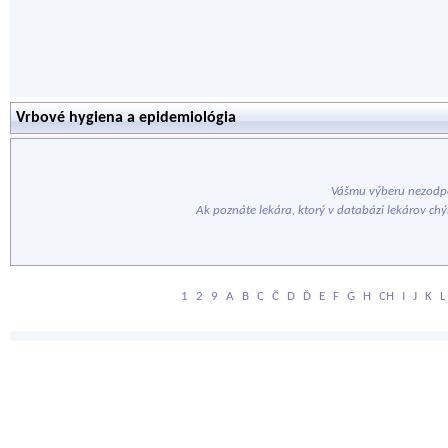
Vrbové hygiena a epidemiológia
Vášmu výberu nezodpo
Ak poznáte lekára, ktorý v databázi lekárov ch
1
2
9
A
B
C
Č
D
Ď
E
F
G
H
CH
I
J
K
L