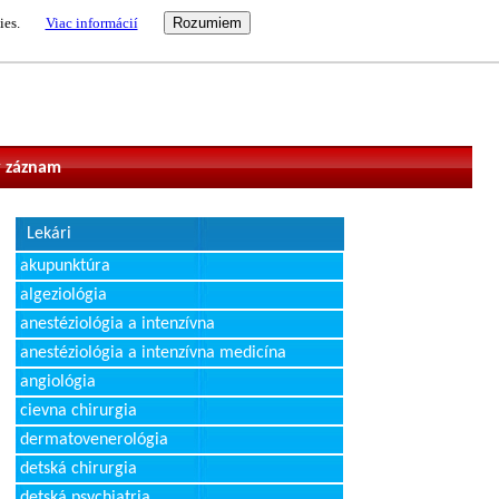
ies.
Viac informácií
vateľ
 záznam
Lekári
akupunktúra
algeziológia
anestéziológia a intenzívna
anestéziológia a intenzívna medicína
angiológia
cievna chirurgia
dermatovenerológia
detská chirurgia
detská psychiatria