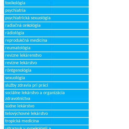
toxikológia
psychiatria
psychiatrická sexuológia
radiačná onkológia
rádiológia
reprodukčná medicína
reumatológia
revízne lekárenstvo
revízne lekárstvo
röntgenológia
sexuológia
služby zdravia pri práci
sociálne lekárstvo a organizácia
zdravotníctva
súdne lekárstvo
telovýchovné lekárstvo
tropická medicína
ultrazvuk v gynekológii a