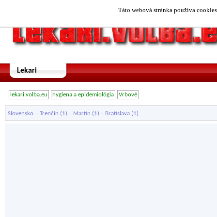
Táto webová stránka používa cookies.
Lekari
lekari.volba.eu
hygiena a epidemiológia
Vrbové
-
-
-
Slovensko
Trenčín
(1)
Martin
(1)
Bratislava
(1)