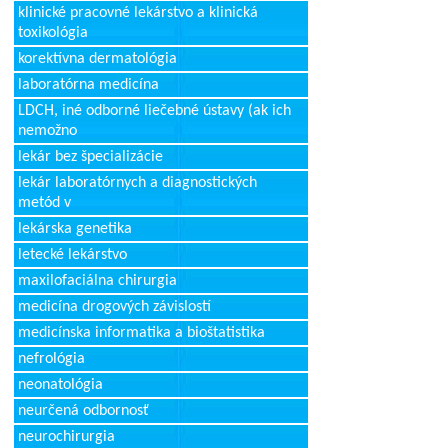
klinické pracovné lekárstvo a klinická
toxikológia
korektívna dermatológia
laboratórna medicína
LDCH, iné odborné liečebné ústavy (ak ich
nemožno
lekár bez špecializácie
lekár laboratórnych a diagnostických
metód v
lekárska genetika
letecké lekárstvo
maxilofaciálna chirurgia
medicína drogových závislostí
medicínska informatika a bioštatistika
nefrológia
neonatológia
neurčená odbornosť
neurochirurgia