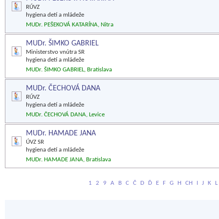
RÚVZ
hygiena detí a mládeže
MUDr. PEŠEKOVÁ KATARÍNA, Nitra
MUDr. ŠIMKO GABRIEL
Ministerstvo vnútra SR
hygiena detí a mládeže
MUDr. ŠIMKO GABRIEL, Bratislava
MUDr. ČECHOVÁ DANA
RÚVZ
hygiena detí a mládeže
MUDr. ČECHOVÁ DANA, Levice
MUDr. HAMADE JANA
ÚVZ SR
hygiena detí a mládeže
MUDr. HAMADE JANA, Bratislava
1
2
9
A
B
C
Č
D
Ď
E
F
G
H
CH
I
J
K
L