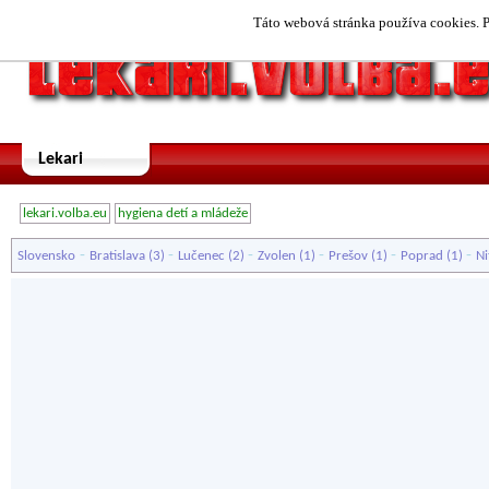
Táto webová stránka používa cookies. P
Lekari
lekari.volba.eu
hygiena detí a mládeže
-
-
-
-
-
-
Slovensko
Bratislava
(3)
Lučenec
(2)
Zvolen
(1)
Prešov
(1)
Poprad
(1)
Ni