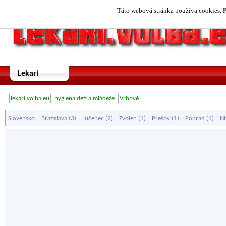
Táto webová stránka používa cookies. P
Lekari
lekari.volba.eu
hygiena detí a mládeže
Vrbové
-
-
-
-
-
-
Slovensko
Bratislava
(3)
Lučenec
(2)
Zvolen
(1)
Prešov
(1)
Poprad
(1)
Ni