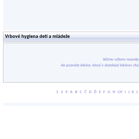
Vrbové hygiena detí a mládeže
Vášmu výberu nezodpo
Ak poznáte lekára, ktorý v databázi lekárov ch
1
2
9
A
B
C
Č
D
Ď
E
F
G
H
CH
I
J
K
L