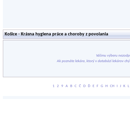
Košice - Krásna hygiena práce a choroby z povolania
Vášmu výberu nezodpo
Ak poznáte lekára, ktorý v databázi lekárov ch
1
2
9
A
B
C
Č
D
Ď
E
F
G
H
CH
I
J
K
L