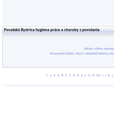
Považská Bystrica hygiena práce a choroby z povolania
Vášmu výberu nezodpo
Ak poznáte lekára, ktorý v databázi lekárov ch
1
2
9
A
B
C
Č
D
Ď
E
F
G
H
CH
I
J
K
L