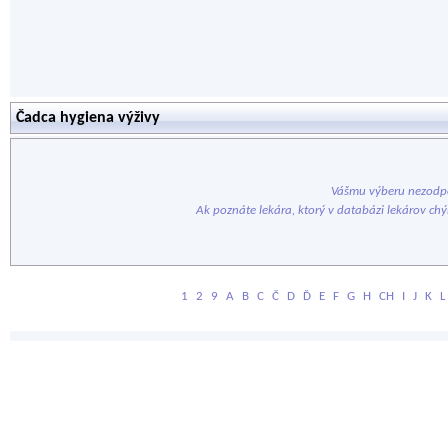
Čadca hygiena výživy
Vášmu výberu nezodpo
Ak poznáte lekára, ktorý v databázi lekárov ch
1
2
9
A
B
C
Č
D
Ď
E
F
G
H
CH
I
J
K
L