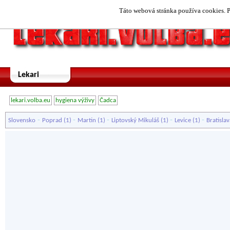
Táto webová stránka používa cookies. P
Lekari
lekari.volba.eu
hygiena výživy
Čadca
-
-
-
-
-
Slovensko
Poprad
(1)
Martin
(1)
Liptovský Mikuláš
(1)
Levice
(1)
Bratislav