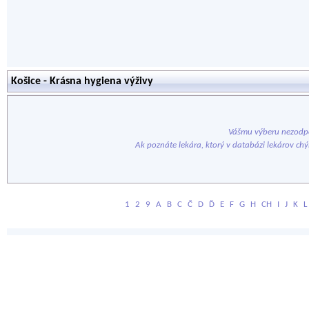
Košice - Krásna hygiena výživy
Vášmu výberu nezodpo
Ak poznáte lekára, ktorý v databázi lekárov ch
1
2
9
A
B
C
Č
D
Ď
E
F
G
H
CH
I
J
K
L