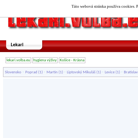
Táto webová stránka používa cookies. P
Lekari
lekari.volba.eu
hygiena výživy
Košice - Krásna
-
-
-
-
-
Slovensko
Poprad
(1)
Martin
(1)
Liptovský Mikuláš
(1)
Levice
(1)
Bratislav