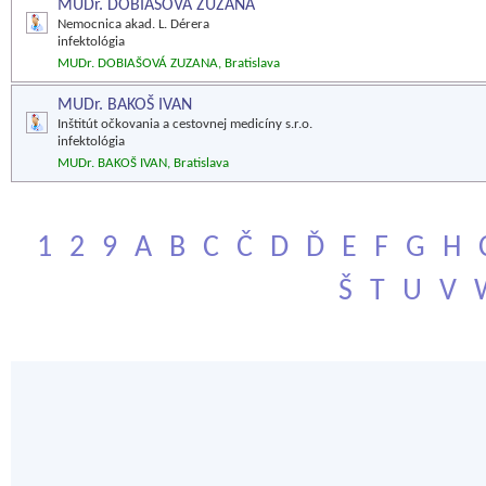
MUDr. DOBIAŠOVÁ ZUZANA
Nemocnica akad. L. Dérera
infektológia
MUDr. DOBIAŠOVÁ ZUZANA, Bratislava
MUDr. BAKOŠ IVAN
Inštitút očkovania a cestovnej medicíny s.r.o.
infektológia
MUDr. BAKOŠ IVAN, Bratislava
1
2
9
A
B
C
Č
D
Ď
E
F
G
H
Š
T
U
V