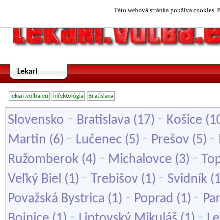
Táto webová stránka používa cookies. P
Lekari
lekari.volba.eu
infektológia
Bratislava
-
-
Slovensko
Bratislava
(17)
Košice
(1
-
-
-
Martin
(6)
Lučenec
(5)
Prešov
(5)
-
-
Ružomberok
(4)
Michalovce
(3)
To
-
-
Veľký Biel
(1)
Trebišov
(1)
Svidník
(
-
-
Považská Bystrica
(1)
Poprad
(1)
Par
-
-
Bojnice
(1)
Liptovský Mikuláš
(1)
Le